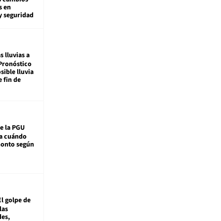
s en
y seguridad
s lluvias a
Pronóstico
sible lluvia
e fin de
e la PGU
sa cuándo
monto según
El golpe de
las
es,