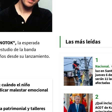
Las más leídas
NOTOK"
,
la esperada
estudio de la banda
ños desde su lanzamiento.
Nacional
luz en San
jueves 6 de
serán 11 l
afectadas
: cuándo el niño
dicar malestar emocional
¿Qué inclu
ACOT de Ka
ia patrimonial y talleres
principale