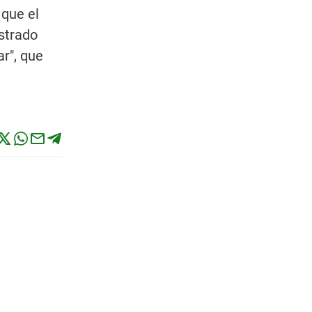
 que el
ostrado
r", que