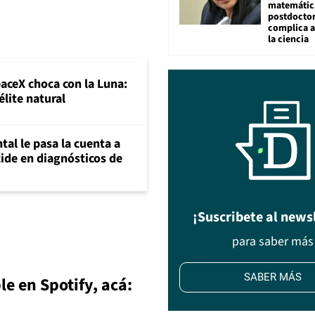
matemátic
postdocto
complica 
la ciencia
paceX choca con la Luna:
élite natural
al le pasa la cuenta a
ide en diagnósticos de
¡Suscribete al news
para saber más
SABER MÁS
e en Spotify, acá: