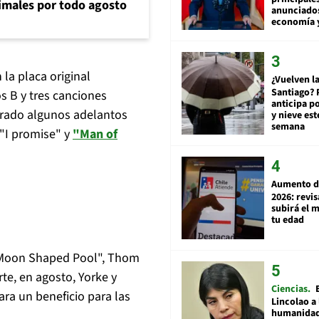
animales por todo agosto
anunciado
economía 
 la placa original
¿Vuelven la
Santiago? 
s B y tres canciones
anticipa po
strado algunos adelantos
y nieve est
semana
 "I promise" y
"Man of
Aumento d
2026: revi
subirá el 
tu edad
A Moon Shaped Pool", Thom
te, en agosto, Yorke y
Ciencias
ra un beneficio para las
Lincolao a 
humanidad