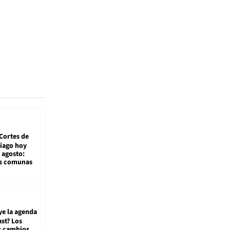
Cortes de
tiago hoy
 agosto:
as comunas
ye la agenda
st? Los
s cambios