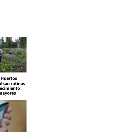
Huertos
lsan rutinas
jecimiento
 mayores