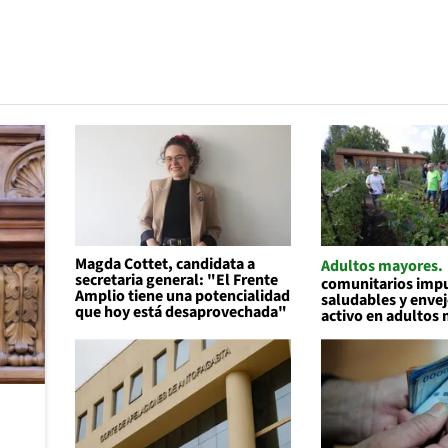
Magda Cottet, candidata a
Adultos mayores
secretaria general: "El Frente
comunitarios impu
Amplio tiene una potencialidad
saludables y enve
que hoy está desaprovechada"
activo en adultos