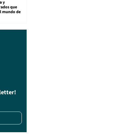
a y
rados que
al mundo de
letter!