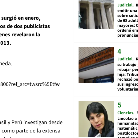
Judicial
I
emitir una
sobre soli
 surgió en enero,
de 68 adul
mayores: 
ios de dos publicistas
ordenó emi
ienes revelaron la
pronuncia
2013.
Judicial
R
oneda.
su trabajo 
rebajar pe
hija: Tribu
rechazó po
2800?ref_src=twsrc%5Etfw
sus ingres
voluntari
Ciencias
Lincolao a 
sil y Perú investigan desde
humanidad
matemátic
a como parte de la extensa
postdocto