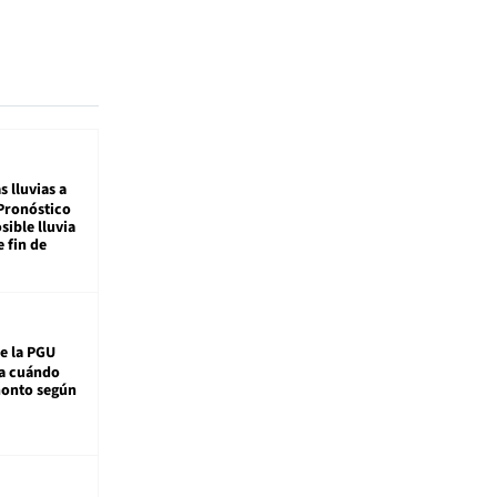
s lluvias a
Pronóstico
sible lluvia
e fin de
e la PGU
sa cuándo
monto según