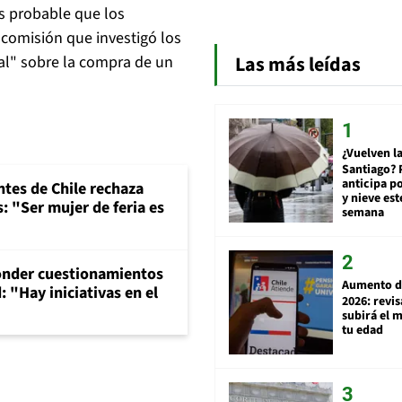
es probable que los
 comisión que investigó los
Las más leídas
al" sobre la compra de un
¿Vuelven la
Santiago? 
anticipa po
ntes de Chile rechaza
y nieve est
: "Ser mujer de feria es
semana
onder cuestionamientos
Aumento d
 "Hay iniciativas en el
2026: revi
subirá el 
tu edad