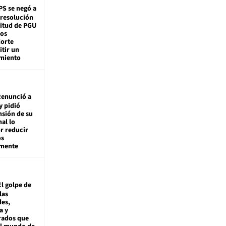
PS se negó a
 resolución
citud de PGU
tos
Corte
tir un
miento
enunció a
y pidió
nsión de su
nal lo
r reducir
os
amente
El golpe de
las
es,
a y
rados que