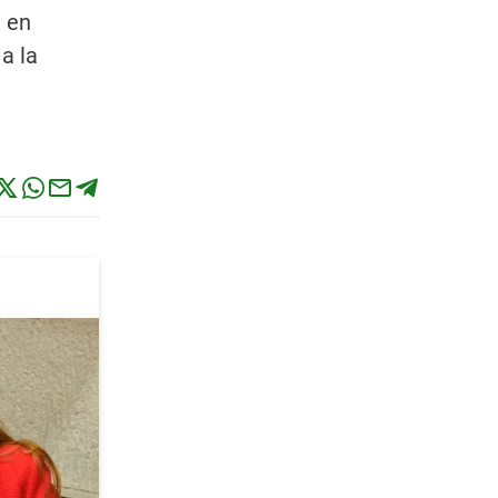
9 en
a la