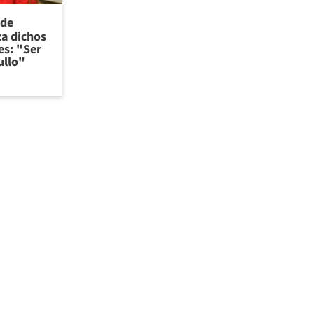
 de
za dichos
es: "Ser
ullo"