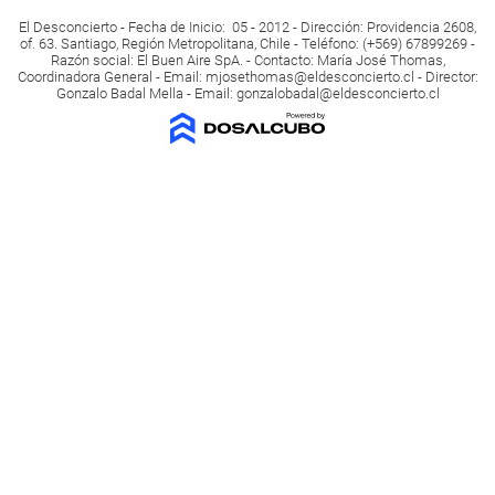
El Desconcierto - Fecha de Inicio: 05 - 2012 - Dirección: Providencia 2608,
of. 63. Santiago, Región Metropolitana, Chile - Teléfono: (+569) 67899269 -
Razón social: El Buen Aire SpA. - Contacto: María José Thomas,
Coordinadora General - Email:
mjosethomas@eldesconcierto.cl
- Director:
Gonzalo Badal Mella - Email:
gonzalobadal@eldesconcierto.cl