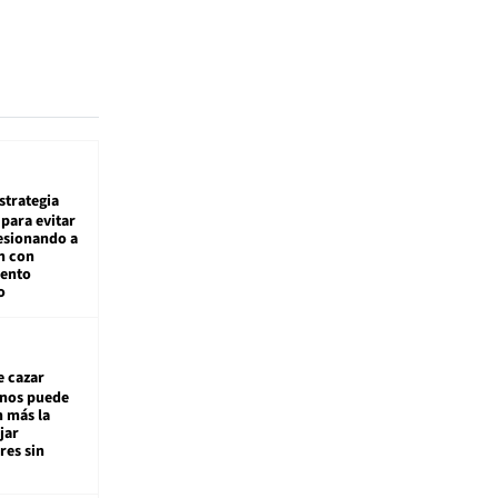
estrategia
para evitar
esionando a
n con
iento
o
e cazar
inos puede
n más la
jar
es sin