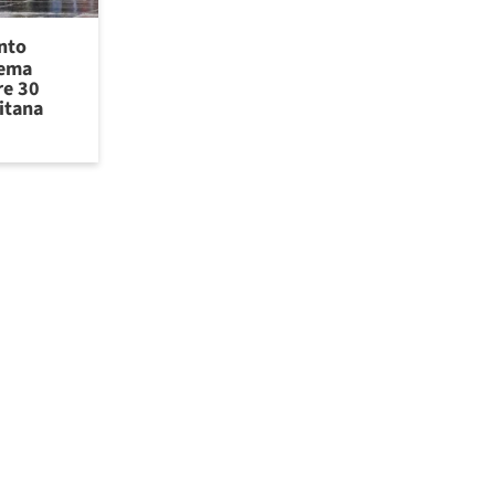
ento
tema
re 30
itana