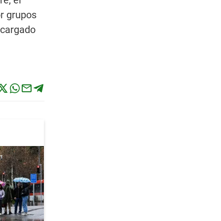
e, el
r grupos
o cargado