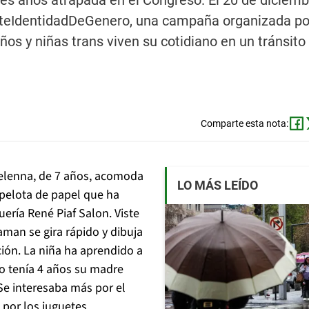
es años atrapada en el Congreso. El 20 de diciembr
oteIdentidadDeGenero, una campaña organizada po
ños y niñas trans viven su cotidiano en un tránsit
Comparte esta nota:
 Selenna, de 7 años, acomoda
LO MÁS LEÍDO
 pelota de papel que ha
uería René Piaf Salon. Viste
aman se gira rápido y dibuja
ción. La niña ha aprendido a
o tenía 4 años su madre
 Se interesaba más por el
 por los juguetes