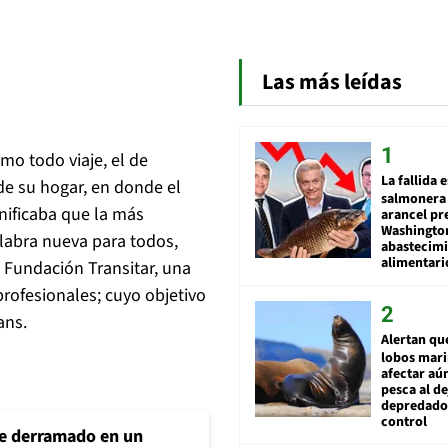
Las más leídas
mo todo viaje, el de
La fallida 
de su hogar, en donde el
salmonera 
nificaba que la más
arancel pr
Washingto
labra nueva para todos,
abastecim
alimentari
a Fundación Transitar, una
profesionales; cuyo objetivo
ans.
Alertan qu
lobos mar
afectar aú
pesca al de
depredador
control
e derramado en un