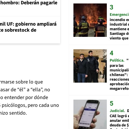
e hombro: Deberán pagarle
Emergenci
incendio e
mil UF: gobierno ampliará
industrial 
mantiene e
nte sobrestock de
Santiago d
viento que
Política
"
para las
municipal
chilenas": 
reacciones
rmarse sobre lo que
aprobació
megarref
asar de “él” a “ella”, no
e o entender por dónde
 5 psicólogos, pero cada uno
Judicial
D
hizo sentido.
CAE logró 
anular em
deuda de $