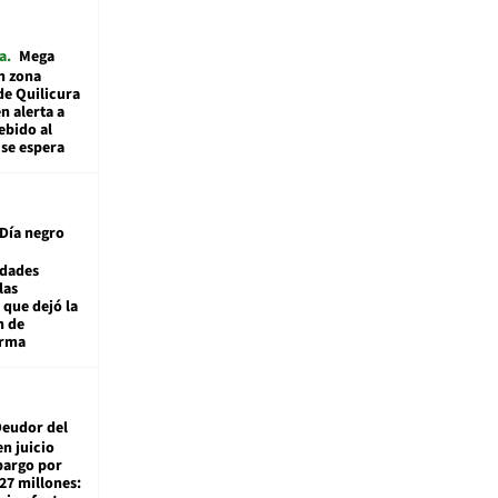
a
Mega
n zona
de Quilicura
n alerta a
ebido al
 se espera
Día negro
idades
las
 que dejó la
n de
orma
eudor del
en juicio
bargo por
27 millones: