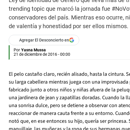
Ley de Identidad de Género que lleva más de tr
trending topic que marcó la jornada fue #NoV
conservadores del país. Mientras eso ocurre, ni
de valentía y honestidad por ser ellos mismos.
Agregar El Desconcierto en
Por
Yasna Mussa
21 de diciembre de 2016 - 00:00
El pelo castaño claro, recién alisado, hasta la cintura.
su larga cabellera mientras juega con una improvisada
fabricado junto a otros niños y niñas afuera de la peluq
una jardinera de jean y zapatillas doradas. Cuando la ll
una sonrisa dulce, pero se detiene a observar con aten
reaccionar de manera cauta frente a su entorno. Cuand
notó que, en ese entonces su hijo, quería ser princesa.
maquillaje, las muñecas y la ropa de sus hermanas que