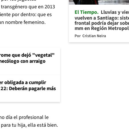
 transgénero que en 2013
El Tiempo
Lluvias y vi
siente por dentro: que es
vuelven a Santiago: sis
n un nombre femenino.
frontal podría dejar sob
mm en Región Metropol
Por
Cristian Neira
drome que dejó "vegetal"
inecólogo con arraigo
er obligada a cumplir
o 22: Deberán pagarle más
mo día el profesional le
ara tu hija, ella está bien.