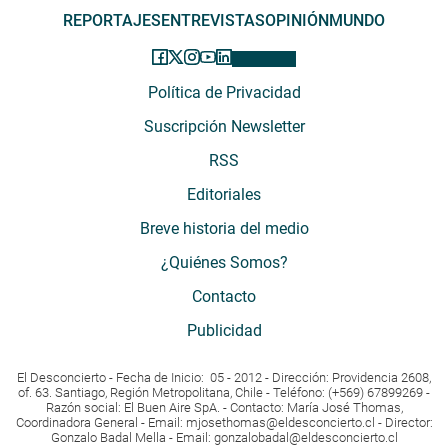
REPORTAJES
ENTREVISTAS
OPINIÓN
MUNDO
Política de Privacidad
Suscripción Newsletter
RSS
Editoriales
Breve historia del medio
¿Quiénes Somos?
Contacto
Publicidad
El Desconcierto - Fecha de Inicio: 05 - 2012 - Dirección: Providencia 2608,
of. 63. Santiago, Región Metropolitana, Chile - Teléfono: (+569) 67899269 -
Razón social: El Buen Aire SpA. - Contacto: María José Thomas,
Coordinadora General - Email:
mjosethomas@eldesconcierto.cl
- Director:
Gonzalo Badal Mella - Email:
gonzalobadal@eldesconcierto.cl