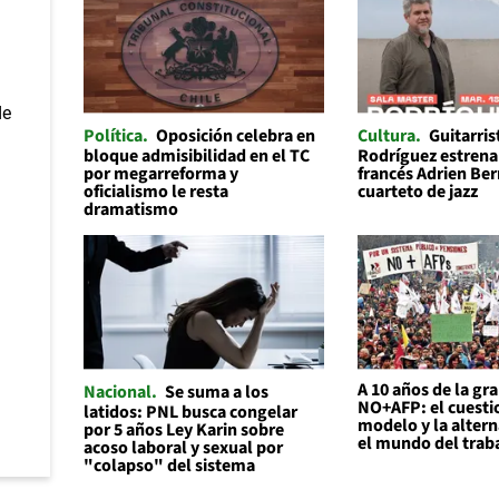
Política
Oposición celebra en
Cultura
Guitarris
bloque admisibilidad en el TC
Rodríguez estrena 
por megarreforma y
francés Adrien Be
oficialismo le resta
cuarteto de jazz
dramatismo
A 10 años de la gr
Nacional
Se suma a los
NO+AFP: el cuesti
latidos: PNL busca congelar
modelo y la altern
por 5 años Ley Karin sobre
el mundo del trab
acoso laboral y sexual por
"colapso" del sistema