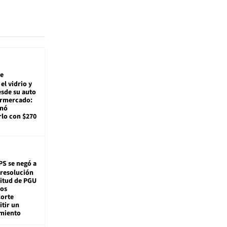
e
el vidrio y
sde su auto
ermercado:
enó
lo con $270
PS se negó a
 resolución
citud de PGU
tos
Corte
tir un
miento