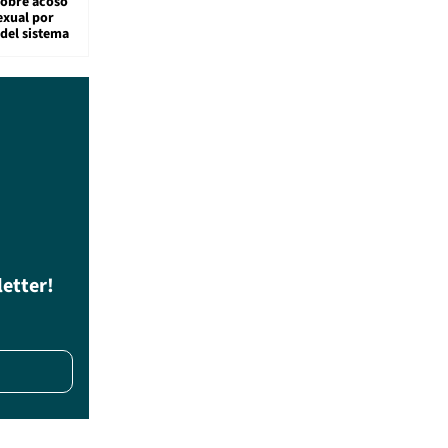
sobre acoso
exual por
del sistema
letter!