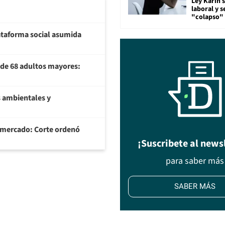
Ley Karin 
laboral y s
"colapso" 
plataforma social asumida
U de 68 adultos mayores:
 ambientales y
ermercado: Corte ordenó
¡Suscribete al news
para saber más
SABER MÁS