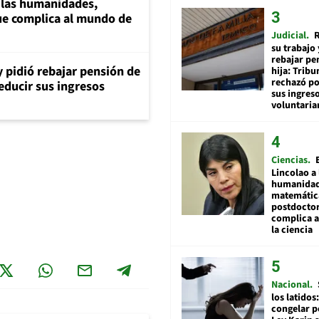
a las humanidades,
e complica al mundo de
Judicial
R
su trabajo 
rebajar pe
y pidió rebajar pensión de
hija: Tribu
rechazó po
reducir sus ingresos
sus ingres
voluntari
Ciencias
Lincolao a 
humanidad
matemátic
postdocto
complica 
la ciencia
Nacional
los latidos
congelar p