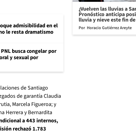
¿Vuelven las lluvias a S
Pronóstico anticipa pos
lluvia y nieve este fin 
loque admisibilidad en el
Por
Horacio Gutiérrez Areyte
mo le resta dramatismo
: PNL busca congelar por
oral y sexual por
elaciones de Santiago
uzgados de garantía Claudia
utia, Marcela Figueroa; y
na Herrera y Bernardita
ndicional a 443 internos,
misión rechazó 1.783