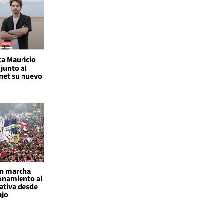
ta Mauricio
junto al
rnet su nuevo
an marcha
onamiento al
ativa desde
ajo