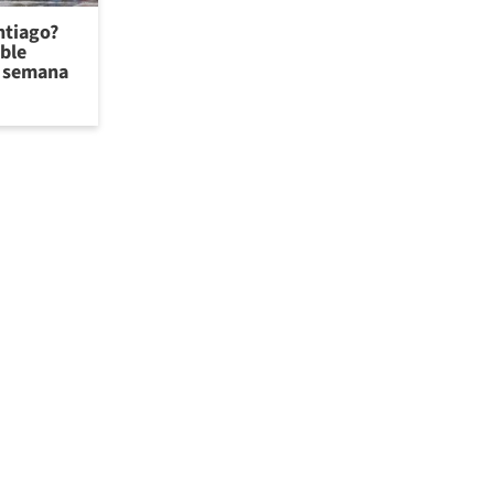
antiago?
ible
de semana