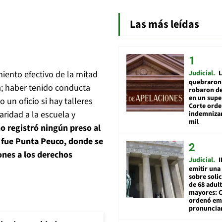
Las más leídas
Judicial
L
iento efectivo de la mitad
quebraron 
a; haber tenido conducta
robaron de
en un sup
 un oficio si hay talleres
Corte ord
ridad a la escuela y
indemnizar
mil
no registró ningún preso al
l fue Punta Peuco, donde se
ones a los derechos
Judicial
I
emitir una
sobre soli
de 68 adul
mayores: 
ordenó emi
pronuncia