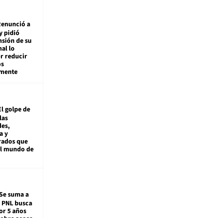
enunció a
y pidió
nsión de su
nal lo
r reducir
os
amente
El golpe de
las
es,
a y
rados que
al mundo de
Se suma a
: PNL busca
or 5 años