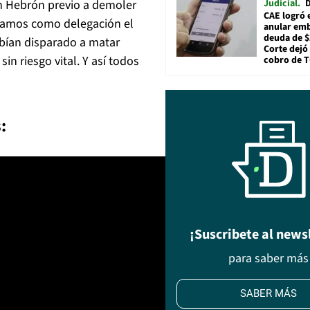
Judicial
D
n Hebrón previo a demoler
CAE logró 
eníamos como delegación el
anular em
deuda de $
abían disparado a matar
Corte dejó 
in riesgo vital. Y así todos
cobro de 
:
¡Suscribete al news
para saber más
SABER MÁS