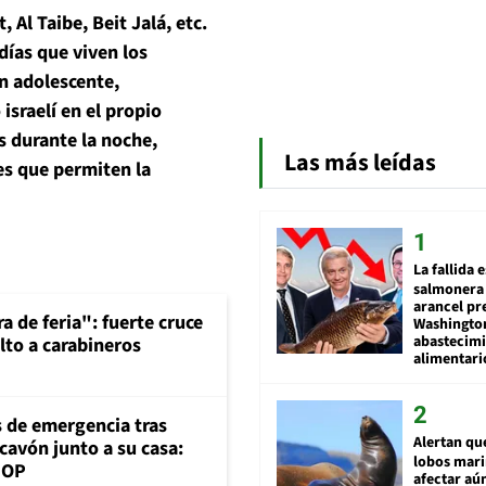
Al Taibe, Beit Jalá, etc.
días que viven los
un adolescente,
israelí en el propio
s durante la noche,
Las más leídas
es que permiten la
La fallida 
salmonera 
arancel pr
a de feria": fuerte cruce
Washingto
abastecim
lto a carabineros
alimentari
s de emergencia tras
Alertan qu
cavón junto a su casa:
lobos mar
MOP
afectar aú