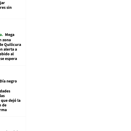
jar
es sin
a
Mega
n zona
de Quilicura
n alerta a
ebido al
 se espera
Día negro
idades
las
 que dejó la
n de
orma