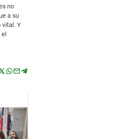
es no
ue a su
vital. Y
 el