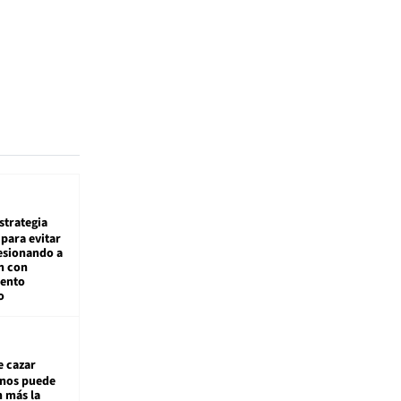
estrategia
para evitar
esionando a
n con
iento
o
e cazar
inos puede
n más la