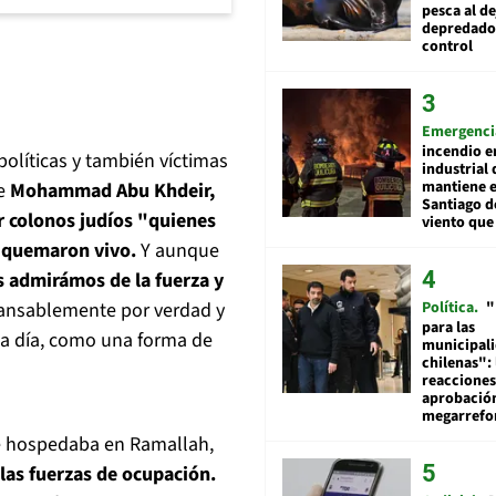
pesca al de
depredador
control
Emergenci
incendio e
políticas y también víctimas
industrial 
mantiene e
de
Mohammad Abu Khdeir,
Santiago d
r colonos judíos "quienes
viento que
o quemaron vivo.
Y aunque
s admirámos de la fuerza y
Política
"
cansablemente por verdad y
para las
da día, como una forma de
municipal
chilenas": 
reacciones
aprobació
megarref
 se hospedaba en Ramallah,
 las fuerzas de ocupación.