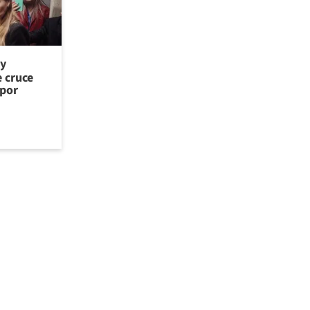
 y
e cruce
 por