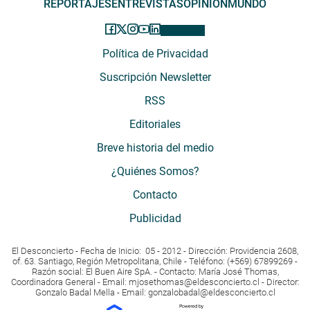
REPORTAJES
ENTREVISTAS
OPINIÓN
MUNDO
Política de Privacidad
Suscripción Newsletter
RSS
Editoriales
Breve historia del medio
¿Quiénes Somos?
Contacto
Publicidad
El Desconcierto - Fecha de Inicio: 05 - 2012 - Dirección: Providencia 2608,
of. 63. Santiago, Región Metropolitana, Chile - Teléfono: (+569) 67899269 -
Razón social: El Buen Aire SpA. - Contacto: María José Thomas,
Coordinadora General - Email:
mjosethomas@eldesconcierto.cl
- Director:
Gonzalo Badal Mella - Email:
gonzalobadal@eldesconcierto.cl