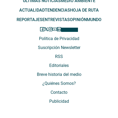
ÚLTIMAS NOTICIAS
MEDIO AMBIENTE
ACTUALIDAD
TENDENCIAS
HOJA DE RUTA
REPORTAJES
ENTREVISTAS
OPINIÓN
MUNDO
Política de Privacidad
Suscripción Newsletter
RSS
Editoriales
Breve historia del medio
¿Quiénes Somos?
Contacto
Publicidad
El Desconcierto - Fecha de Inicio: 05 - 2012 - Dirección: Providencia 2608,
of. 63. Santiago, Región Metropolitana, Chile - Teléfono: (+569) 67899269 -