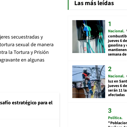
Las más leídas
Nacional
combustibl
ujeres secuestradas y
jueves 6 de
o tortura sexual de manera
gasolina y 
mantienen 
tra la Tortura y Prisión
semana de 
e agravante en algunas
Nacional
luz en San
jueves 6 de
serán 11 l
afectadas
safío estratégico para el
Política
"Poblacion