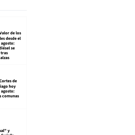
Valor de los
es desde el
 agosto:
diésel se
tras
alzas
Cortes de
tiago hoy
 agosto:
as comunas
al" y