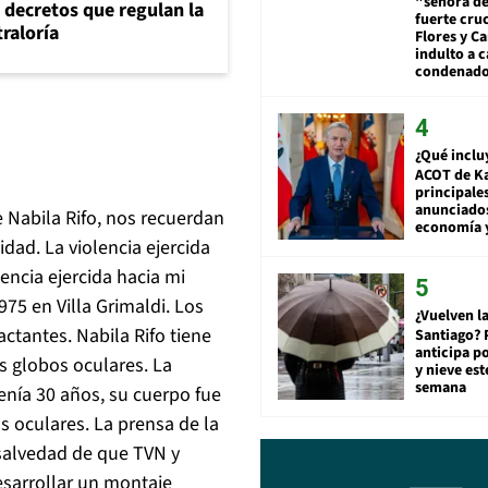
"señora de
 decretos que regulan la
fuerte cru
traloría
Flores y Ca
indulto a 
condenad
¿Qué inclu
ACOT de Ka
principale
anunciado
 Nabila Rifo, nos recuerdan
economía 
dad. La violencia ejercida
encia ejercida hacia mi
75 en Villa Grimaldi. Los
¿Vuelven la
ctantes. Nabila Rifo tiene
Santiago? 
anticipa po
s globos oculares. La
y nieve est
semana
enía 30 años, su cuerpo fue
 oculares. La prensa de la
 salvedad de que TVN y
esarrollar un montaje