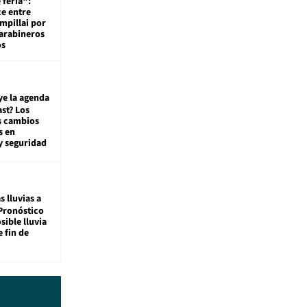
 feria":
ce entre
mpillai por
carabineros
os
ye la agenda
st? Los
s cambios
s en
y seguridad
s lluvias a
Pronóstico
sible lluvia
e fin de