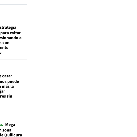
estrategia
para evitar
esionando a
n con
iento
o
e cazar
inos puede
n más la
jar
es sin
a
Mega
n zona
de Quilicura