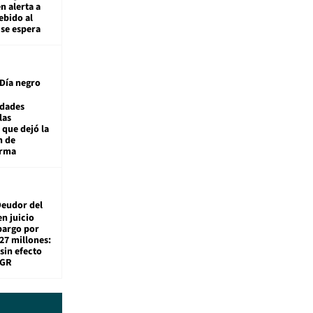
n alerta a
ebido al
 se espera
Día negro
idades
las
 que dejó la
n de
orma
eudor del
en juicio
bargo por
27 millones:
sin efecto
TGR