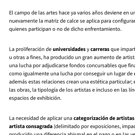
El campo de las artes hace ya varios años deviene en u
nuevamente la matriz de calce se aplica para configurar
quienes participan o no de dicho enfrentamiento.
La proliferación de
universidades
y
carreras
que imparte
u otras a fines, ha producido un gran aumento de artista
una lucha por adjudicarse fondos concursables que fin
como igualmente una lucha por conseguir un lugar de e
además estas relaciones crean una estética particular;
las obras, la tipología de los artistas e incluso en las lí
espacios de exhibición.
La necesidad de aplicar una
categorización de artistas
artista consagrada
(delimitado por exposiciones, impa
producido una diferencia abismal en el pago o en las v