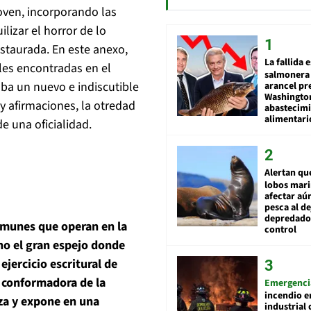
joven, incorporando las
lizar el horror de lo
nstaurada. En este anexo,
La fallida 
ales encontradas en el
salmonera 
ba un nuevo e indiscutible
arancel pr
Washingto
s y afirmaciones, la otredad
abastecim
alimentari
de una oficialidad.
Alertan qu
lobos mar
afectar aú
pesca al de
depredador
omunes que operan en la
control
ino el gran espejo donde
ejercicio escritural de
a conformadora de la
Emergenci
incendio e
iza y expone en una
industrial 