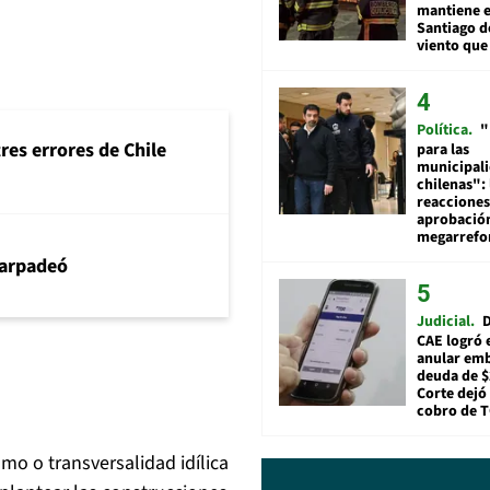
mantiene e
Santiago d
viento que
Política
"
tres errores de Chile
para las
municipal
chilenas": 
reacciones
aprobació
megarref
arpadeó
Judicial
D
CAE logró 
anular em
deuda de $
Corte dejó 
cobro de 
mo o transversalidad idílica