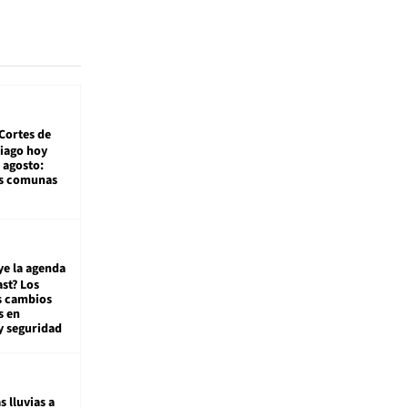
Cortes de
tiago hoy
 agosto:
as comunas
ye la agenda
st? Los
s cambios
s en
y seguridad
s lluvias a