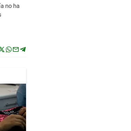
ía no ha
s