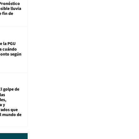
Pronóstico
sible lluvia
e fin de
e la PGU
sa cuándo
monto según
El golpe de
las
es,
a y
rados que
al mundo de