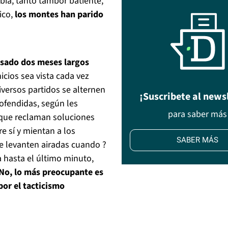
bía, tanto tambor batiente,
ico,
los montes han parido
asado dos meses largos
cios sea vista cada vez
iversos partidos se alternen
¡Suscribete al news
ofendidas, según les
para saber más
 que reclaman soluciones
e sí y mientan a los
SABER MÁS
e levanten airadas cuando ?
 hasta el último minuto,
No, lo más preocupante es
por el tacticismo