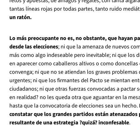
retos y apuestas, de amagos y regates; con tanta algara
tantas líneas rojas por todas partes, tanto ruido mediát
un ratón.
Lo más preocupante no es, no obstante, que hayan p
desde las elecciones
; ni que la amenaza de nuevos comi
más como algo indeseable pero inevitable; ni que los d
en aparecer como caballeros altivos o como doncellas 
convenga; ni que no se atiendan los graves problemas
urgentes; ni que los firmantes del Pacto se mientan entr
ciudadanos; ni que otras fuerzas convocadas a pactar s
en realidad? no les queda otra que aguantar en la mesa
hasta que la convocatoria de elecciones sea un hecho.
constatar que los grandes partidos están atenazados 
resultante de una estrategia ?quizá? inconfesable
.