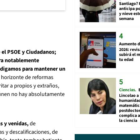
Santiago? 
anticipa po
y nieve est
semana
Aumento d
2026: revi
 el PSOE y Ciudadanos;
subirá el 
tu edad
fra notablemente
no digamos para mantener un
 horizonte de reformas
itar a propios y extraños,
Ciencias
eúnen no hay absolutamente
Lincolao a 
humanidad
matemátic
postdocto
complica 
la ciencia
s y venidas,
de
s y descalificaciones, de