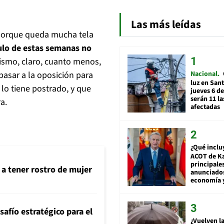
Las más leídas
 porque queda mucha tela
culo de estas semanas no
ismo, claro, cuanto menos,
Nacional
pasar a la oposición para
luz en San
lo tiene postrado, y que
jueves 6 de
serán 11 l
a.
afectadas
¿Qué inclu
ACOT de Ka
principale
 a tener rostro de mujer
anunciado
economía 
safío estratégico para el
¿Vuelven la