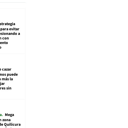
estrategia
para evitar
esionando a
n con
iento
o
e cazar
inos puede
n más la
jar
es sin
a
Mega
n zona
de Quilicura