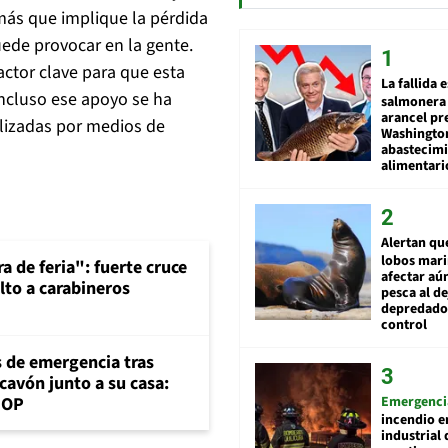
 más que implique la pérdida
uede provocar en la gente.
actor clave para que esta
La fallida 
Incluso ese apoyo se ha
salmonera 
arancel pr
lizadas por medios de
Washingto
abastecim
alimentari
Alertan qu
lobos mar
a de feria": fuerte cruce
afectar aú
lto a carabineros
pesca al de
depredador
control
s de emergencia tras
cavón junto a su casa:
Emergenci
MOP
incendio e
industrial 