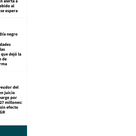
n alerta a
ebido al
 se espera
Día negro
idades
las
 que dejó la
n de
orma
eudor del
en juicio
bargo por
27 millones:
sin efecto
TGR