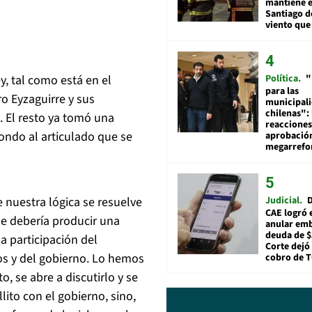
mantiene e
Santiago d
viento que
Política
"
y, tal como está en el
para las
o Eyzaguirre y sus
municipal
chilenas": 
. El resto ya tomó una
reacciones
fondo al articulado que se
aprobació
megarref
Judicial
D
e nuestra lógica se resuelve
CAE logró 
se debería producir una
anular em
deuda de $
a participación del
Corte dejó 
os y del gobierno. Lo hemos
cobro de 
o, se abre a discutirlo y se
llito con el gobierno, sino,