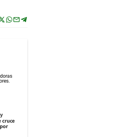
 y
e cruce
 por