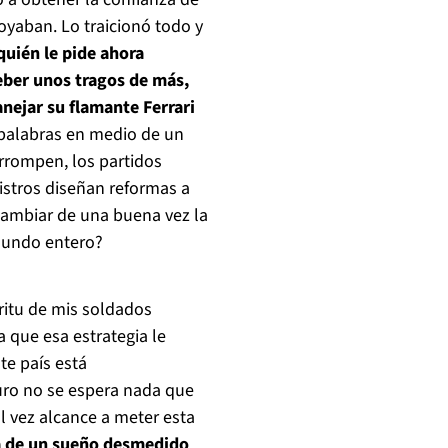
oyaban. Lo traicionó todo y
quién le pide ahora
eber unos tragos de más,
anejar su flamante Ferrari
 palabras en medio de un
corrompen, los partidos
istros diseñan reformas a
 cambiar de una buena vez la
 mundo entero?
ritu de mis soldados
a que esa estrategia le
te país está
uro no se espera nada que
l vez alcance a meter esta
lpa de un sueño desmedido