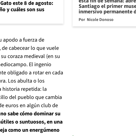
esta fin de semana: abre
 Gato este 8 de agosto:
Santiago el primer mus
año y cuáles son sus
inmersivo permanente d
Por
Nicole Donoso
su apodo a fuerza de
, de cabecear lo que vuele
n su coraza medieval (en su
mediocampo. El ingenio
te obligado a rotar en cada
ra. Los abulta o los
historia repetida: la
illo del pueblo que cambia
de euros en algún club de
a no sabe cómo dominar su
inútiles o suntuosos, en una
aneja como un energúmeno