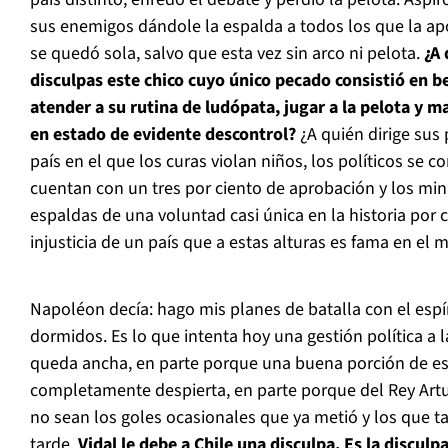
sus enemigos dándole la espalda a todos los que la ap
se quedó sola, salvo que esta vez sin arco ni pelota.
¿A 
disculpas este chico cuyo único pecado consistió en b
atender a su rutina de ludópata, jugar a la pelota y m
en estado de evidente descontrol?
¿A quién dirige sus
país en el que los curas violan niños, los políticos se 
cuentan con un tres por ciento de aprobación y los min
espaldas de una voluntad casi única en la historia por
injusticia de un país que a estas alturas es fama en el
Napoléon decía: hago mis planes de batalla con el espí
dormidos. Es lo que intenta hoy una gestión política a l
queda ancha, en parte porque una buena porción de es
completamente despierta, en parte porque del Rey Art
no sean los goles ocasionales que ya metió y los que ta
tarde.
Vidal le debe a Chile una disculpa. Es la discu