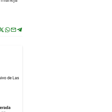
e maneja
berada