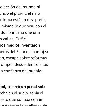
r selección del mundo ni
do el pitbull, el niño
síntoma está en otra parte,
 mismo lo que sea- con el
dido: lo mismo que una
calles. Es fácil
pios medios inventaron
dineros del Estado, chantajea
llan, escupe sobre reformas
rrompen desde dentro a los
 la confianza del pueblo.
bol, se erró un penal sola
cha en el suelo, tenía el
onesto que soñaba con un
ró a obtener la confianza de