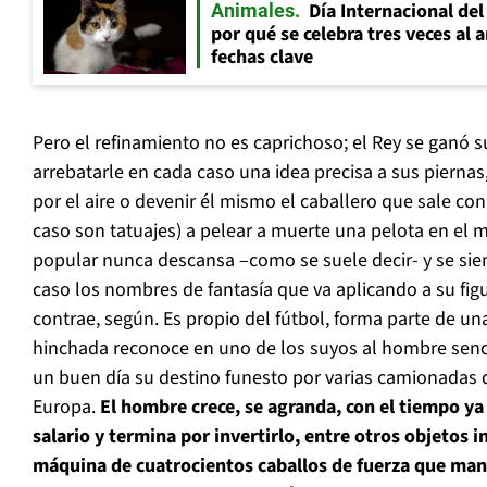
Día Internacional del
Animales
por qué se celebra tres veces al 
fechas clave
Pero el refinamiento no es caprichoso; el Rey se ganó 
arrebatarle en cada caso una idea precisa a sus piernas
por el aire o devenir él mismo el caballero que sale co
caso son tatuajes) a pelear a muerte una pelota en el 
popular nunca descansa –como se suele decir- y se sien
caso los nombres de fantasía que va aplicando a su figu
contrae, según. Es propio del fútbol, forma parte de una 
hinchada reconoce en uno de los suyos al hombre senc
un buen día su destino funesto por varias camionadas 
Europa.
El hombre crece, se agranda, con el tiempo y
salario y termina por invertirlo, entre otros objetos 
máquina de cuatrocientos caballos de fuerza que m