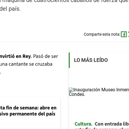
una máquina de cuatrocientos caballos de fuerza qu
el país.
Comparte esta nota:
nvirtió en Rey
. Pasó de ser
LO MÁS LEÍDO
 una cantante se cruzaba
.
ta fin de semana: abre en
sivo permanente del país
Cultura
Con entrada li