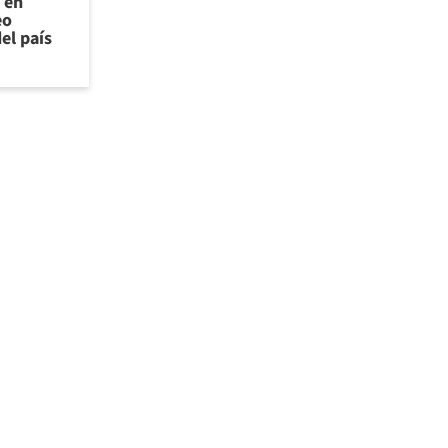
 en
eo
el país