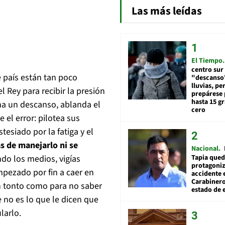
Las más leídas
El Tiempo
centro sur
e país están tan poco
"descanso"
lluvias, pe
l Rey para recibir la presión
prepárese p
hasta 15 g
oma un descanso, ablanda el
cero
el error: pilotea sus
tesiado por la fatiga y el
s de manejarlo ni se
Nacional
Tapia qued
do los medios, vigías
protagoniz
mpezado por fin a caer en
accidente 
Carabiner
n tonto como para no saber
estado de 
 no es lo que le dicen que
larlo.