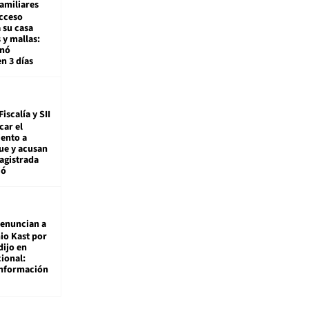
amiliares
cceso
 su casa
 y mallas:
enó
en 3 días
Fiscalía y SII
car el
ento a
ue y acusan
agistrada
ió
enuncian a
io Kast por
dijo en
ional:
información