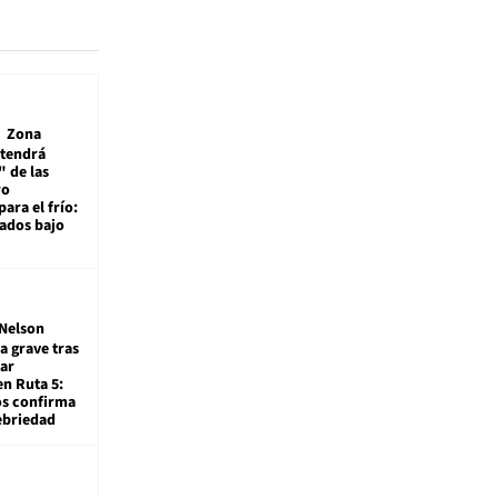
Zona
 tendrá
 de las
ro
ara el frío:
rados bajo
Nelson
a grave tras
ar
en Ruta 5:
os confirma
ebriedad