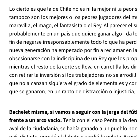
Lo cierto es que la de Chile no es ni la mejor ni la peo
tampoco son los mejores o los peores jugadores del mun
maravilla, el mago, el fantasista o el Rey. Al parecer el 
probablemente en un país que quiere ganar algo –da lo
fin de negarse irresponsablemente todo lo que ha per
nueva generación ha empezado por fin a reclamar en las 
obsesionarse con la indisciplina de un Rey que los pro
mientras el resto de la corte se lleva en carretilla los 
con retirar la inversión si los trabajadores no se arrodi
que no alcanzan siquiera el grado de elementales y co
que se ganaron, en un rapto de distracción o injusticia,
Bachelet misma, si vamos a seguir con la jerga del fút
frente a un arco vacío.
Tenía con el caso Penta a la dere
aval de la ciudadanía, se había ganado a un pueblo h
país distinto, enredó el debate y perdió la pelota. Aspi