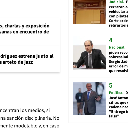
Judicial
F
cerraron a
vehicular a
con pilotes
Corte ord
s, charlas y exposición
retirarlos 
esanas en encuentro de
Nacional
piden revo
dríguez estrena junto al
sobreseimi
uarteto de jazz
Sergio Jad
error de m
que resolv
Política
D
José Anton
cifras que 
cadena nac
ncentran los medios, si
"Entregó 
falsa"
na sanción disciplinaria. No
ilmente modelable y, en caso