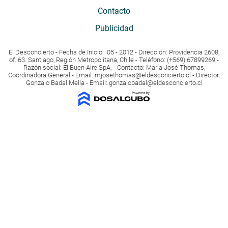
Contacto
Publicidad
El Desconcierto - Fecha de Inicio: 05 - 2012 - Dirección: Providencia 2608,
of. 63. Santiago, Región Metropolitana, Chile - Teléfono: (+569) 67899269 -
Razón social: El Buen Aire SpA. - Contacto: María José Thomas,
Coordinadora General - Email:
mjosethomas@eldesconcierto.cl
- Director:
Gonzalo Badal Mella - Email:
gonzalobadal@eldesconcierto.cl