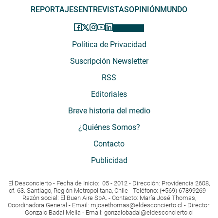
REPORTAJES
ENTREVISTAS
OPINIÓN
MUNDO
Política de Privacidad
Suscripción Newsletter
RSS
Editoriales
Breve historia del medio
¿Quiénes Somos?
Contacto
Publicidad
El Desconcierto - Fecha de Inicio: 05 - 2012 - Dirección: Providencia 2608,
of. 63. Santiago, Región Metropolitana, Chile - Teléfono: (+569) 67899269 -
Razón social: El Buen Aire SpA. - Contacto: María José Thomas,
Coordinadora General - Email:
mjosethomas@eldesconcierto.cl
- Director:
Gonzalo Badal Mella - Email:
gonzalobadal@eldesconcierto.cl