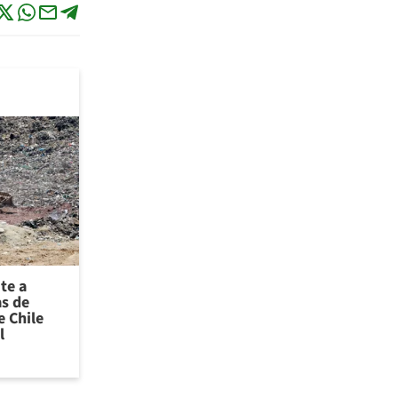
te a
as de
 Chile
l