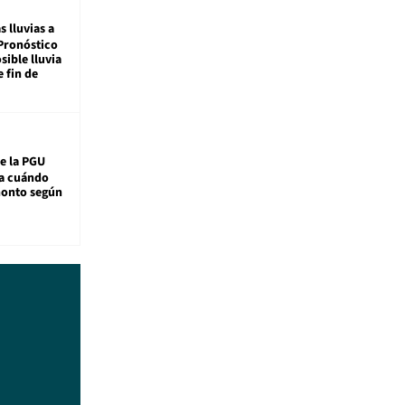
s lluvias a
Pronóstico
sible lluvia
e fin de
e la PGU
sa cuándo
monto según