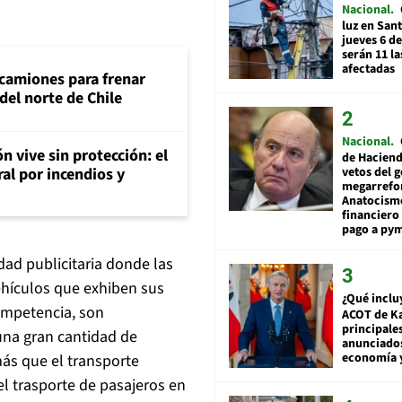
Nacional
luz en San
jueves 6 de
serán 11 l
afectadas
 camiones para frenar
del norte de Chile
Nacional
n vive sin protección: el
de Hacien
vetos del 
ral por incendios y
megarrefo
Anatocismo
financiero 
pago a py
dad publicitaria donde las
hículos que exhiben sus
¿Qué inclu
ompetencia, son
ACOT de Ka
principale
una gran cantidad de
anunciado
economía 
ás que el transporte
l trasporte de pasajeros en