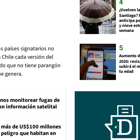
¿Vuelven la
Santiago? 
anticipa po
y nieve est
semana
os países signatarios no
Aumento d
a Chile cada versión del
2026: revi
ndo que no tiene parangón
subirá el 
tu edad
ue genera.
inos monitorear fugas de
n información satelital
a más de US$100 millones
 peligro que habitan en