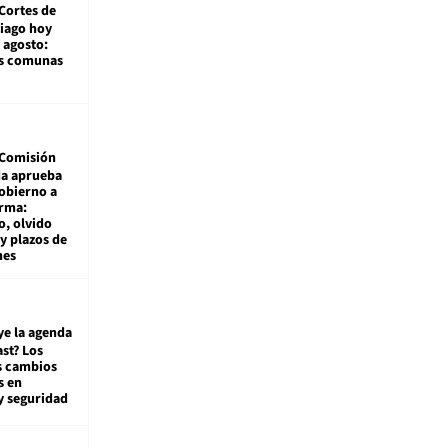
Cortes de
tiago hoy
 agosto:
as comunas
Comisión
da aprueba
gobierno a
rma:
, olvido
y plazos de
mes
ye la agenda
st? Los
s cambios
s en
y seguridad