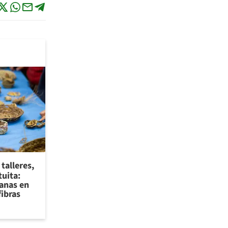
talleres,
tuita:
sanas en
fibras