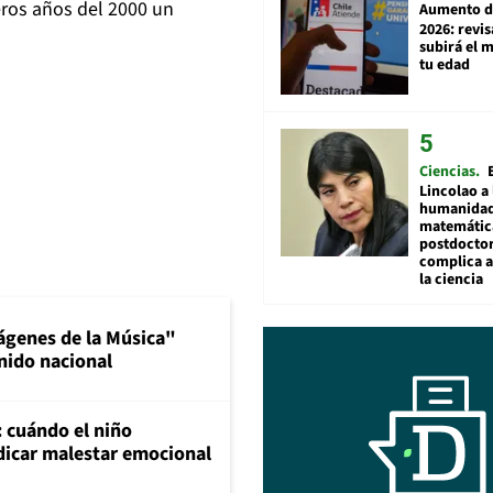
eros años del 2000 un
Aumento d
2026: revi
subirá el 
tu edad
Ciencias
Lincolao a 
humanidad
matemátic
postdocto
complica 
la ciencia
ágenes de la Música"
nido nacional
: cuándo el niño
dicar malestar emocional