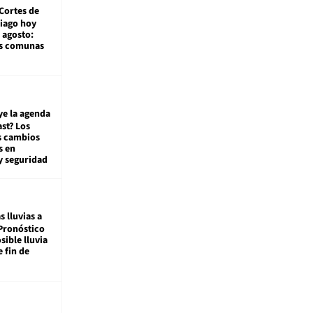
Cortes de
tiago hoy
 agosto:
as comunas
ye la agenda
st? Los
s cambios
s en
y seguridad
s lluvias a
Pronóstico
sible lluvia
e fin de