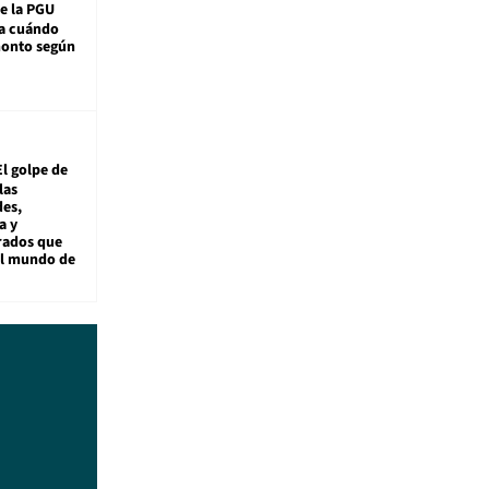
e la PGU
sa cuándo
monto según
El golpe de
las
es,
a y
rados que
al mundo de