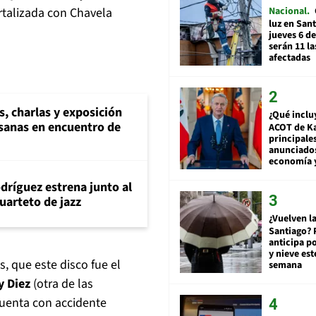
Nacional
rtalizada con Chavela
luz en San
jueves 6 de
serán 11 l
afectadas
s, charlas y exposición
¿Qué inclu
esanas en encuentro de
ACOT de Ka
principale
anunciado
economía 
dríguez estrena junto al
uarteto de jazz
¿Vuelven la
Santiago? 
anticipa po
y nieve est
, que este disco fue el
semana
y Diez
(otra de las
cuenta con accidente