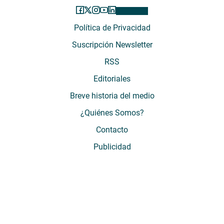
Política de Privacidad
Suscripción Newsletter
RSS
Editoriales
Breve historia del medio
¿Quiénes Somos?
Contacto
Publicidad
El Desconcierto - Fecha de Inicio: 05 - 2012 - Dirección: Providencia 2608,
of. 63. Santiago, Región Metropolitana, Chile - Teléfono: (+569) 67899269 -
Razón social: El Buen Aire SpA. - Contacto: María José Thomas,
Coordinadora General - Email:
mjosethomas@eldesconcierto.cl
- Director:
Gonzalo Badal Mella - Email:
gonzalobadal@eldesconcierto.cl