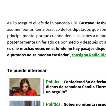
Así lo aseguró el jefe de la bancada UDI,
Gustavo Hasb
asumen por un tema práctico de los diputados que son
principalmente, porque cuando tienes sesiones a mita
posteriormente un feriado de por medio y después otra
es que
muchas veces en el fondo no hay pasajes dispon
diputados no se puedan trasladar
”,
consigna Radio Bi
Te puede interesar
Confederación de feria
Política
dichos de senadora Camila Flores
un orgullo"
Gobierno intenta resp
Política