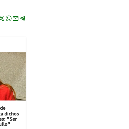
 de
za dichos
es: "Ser
ullo"