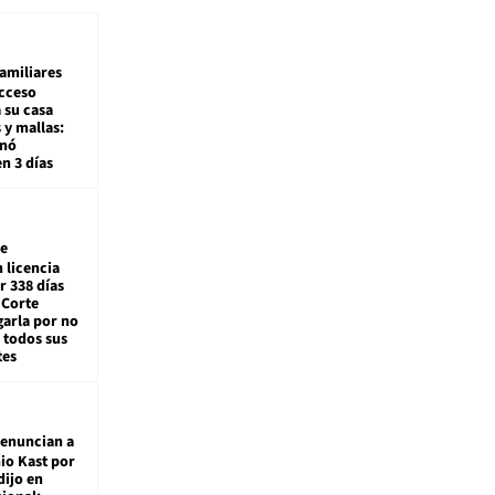
amiliares
cceso
 su casa
 y mallas:
enó
en 3 días
e
 licencia
r 338 días
 Corte
arla por no
 todos sus
tes
enuncian a
io Kast por
dijo en