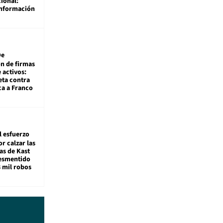
ional:
información
De
ón de firmas
 activos:
eta contra
ca a Franco
l esfuerzo
r calzar las
s de Kast
desmentido
8 mil robos