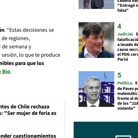
cadena nac
"Entregó 
falsa"
ún
. “Estas decisiones se
Judicial
 de regiones,
falsificaci
a lavado de
d de semana y
causa secr
 sesión, lo que te produce
el PDG cer
Parisi
ibles para que los
o Bio
.
Política
E
de Pavez po
matemática
frente al 
de los "21
ntes de Chile rechaza
violento"
: "Ser mujer de feria es
onder cuestionamientos