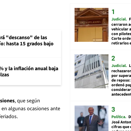
Judicial
F
cerraron a
vehicular a
con pilotes
rá "descanso" de las
Corte ord
río: hasta 15 grados bajo
retirarlos 
Judicial
L
% y la inflación anual baja
rechazaron
lzas
por supera
de reposo:
ordenó pag
considerar
anteceden
esiones
, que según
s en algunas ocasiones ante
feriados.
Política
D
José Anton
cifras que 