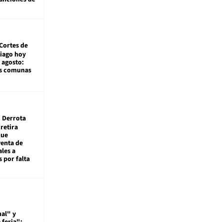
Cortes de
tiago hoy
 agosto:
as comunas
Derrota
 retira
que
venta de
ales a
 por falta
al" y