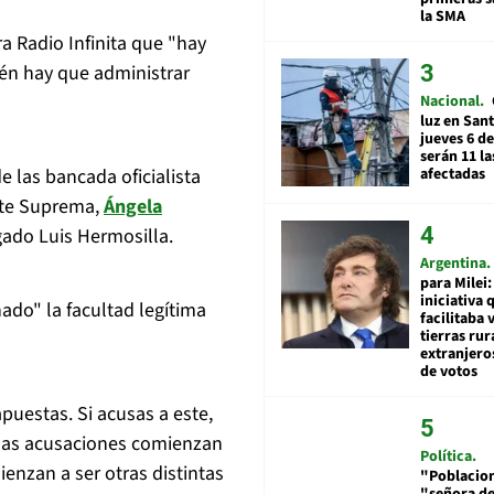
la SMA
a Radio Infinita que "hay
ién hay que administrar
Nacional
luz en San
jueves 6 de
serán 11 l
 las bancada oficialista
afectadas
rte Suprema,
Ángela
gado Luis Hermosilla.
Argentina
para Milei:
iniciativa 
ado" la facultad legítima
facilitaba 
tierras rur
extranjeros
de votos
puestas. Si acusas a este,
 las acusaciones comienzan
Política
enzan a ser otras distintas
"Poblacion