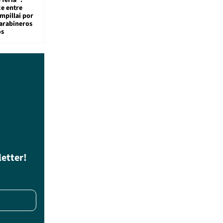
 feria":
ce entre
mpillai por
carabineros
os
letter!