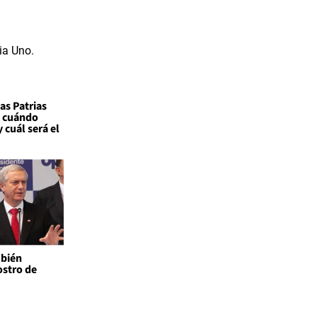
as Patrias
: cuándo
 cuál será el
mbién
ostro de