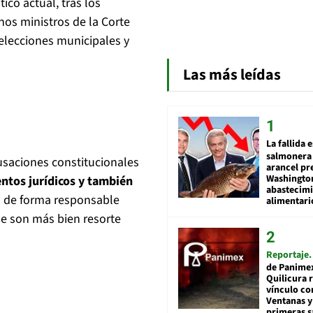
ico actual, tras los
os ministros de la Corte
lecciones municipales y
Las más leídas
La fallida 
salmonera 
usaciones constitucionales
arancel pr
Washingto
ntos jurídicos y también
abastecim
 de forma responsable
alimentari
ue son más bien resorte
Reportaje
de Panime
Quilicura 
vínculo co
Ventanas y
primeras s