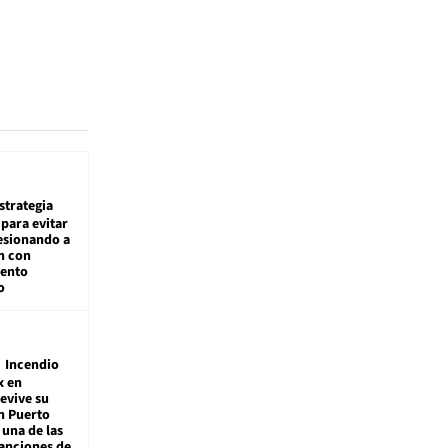
estrategia
para evitar
esionando a
n con
iento
o
Incendio
x en
revive su
n Puerto
 una de las
anciones de