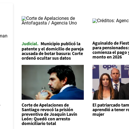
Aguinaldo de Fiest
Judicial
Municipio publicó la
para pensionados
patente y el domicilio de pareja
comienza el pago y
acusada de botar basura: Corte
monto en 2026
ordenó ocultar sus datos
o
Corte de Apelaciones de
El patriarcado ta
Santiago revocó la prisión
aprendió a tener r
preventiva de Joaquín Lavín
mujer
León: Quedó con arresto
domiciliario total