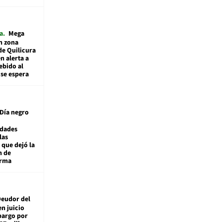
a
Mega
n zona
de Quilicura
n alerta a
ebido al
 se espera
Día negro
idades
las
 que dejó la
n de
orma
eudor del
en juicio
bargo por