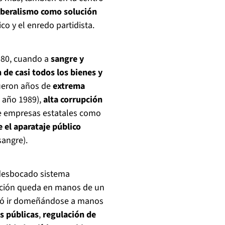
iberalismo como solución
co y el enredo partidista.
l 80, cuando a
sangre y
 de casi todos los bienes y
fueron años de
extrema
 año 1989),
alta corrupción
de empresas estatales como
 el aparataje público
angre).
e desbocado sistema
zación queda en manos de un
gró ir domeñándose a manos
s públicas
,
regulación de