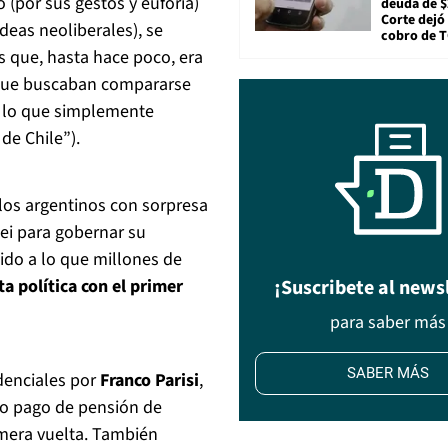
 (por sus gestos y euforia)
deuda de $
Corte dejó 
deas neoliberales), se
cobro de 
s que, hasta hace poco, era
z que buscaban compararse
a lo que simplemente
de Chile”).
 los argentinos con sorpresa
ei para gobernar su
ido a lo que millones de
ta política con el primer
¡Suscribete al news
para saber más
SABER MÁS
denciales por
Franco Parisi
,
no pago de pensión de
mera vuelta. También