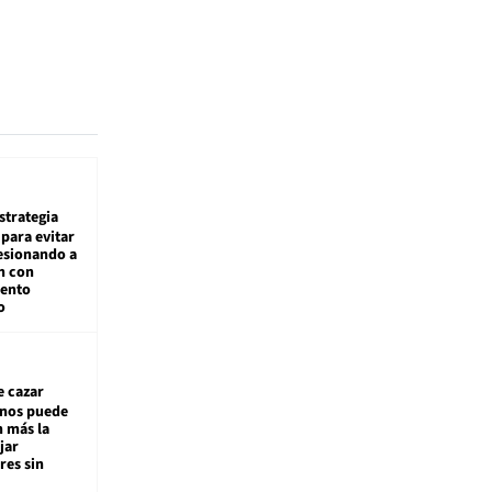
estrategia
para evitar
esionando a
n con
iento
o
e cazar
inos puede
n más la
jar
es sin