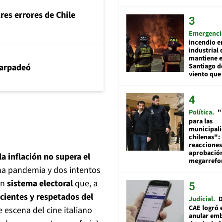
tres errores de Chile
Emergenci
incendio e
industrial 
mantiene e
Santiago d
arpadeó
viento que
Política
"
para las
municipal
chilenas": 
reacciones
aprobació
la inflación no supera el
megarref
una pandemia y dos intentos
un
sistema electoral
que, a
cientes y respetados del
Judicial
D
CAE logró 
 escena del cine italiano
anular em