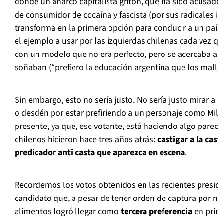
donde un anarco capitalista gritón, que ha sido acusado
de consumidor de cocaína y fascista (por sus radicales i
transforma en la primera opción para conducir a un paí
el ejemplo a usar por las izquierdas chilenas cada ve
con un modelo que no era perfecto, pero se acercaba 
soñaban (“prefiero la educación argentina que los mall 
Sin embargo, esto no sería justo. No sería justo mirar a
o desdén por estar prefiriendo a un personaje como Mil
presente, ya que, ese votante, está haciendo algo parec
chilenos hicieron hace tres años atrás:
castigar a la cas
predicador anti casta que aparezca en escena
.
Recordemos los votos obtenidos en las recientes presi
candidato que, a pesar de tener orden de captura por 
alimentos logró llegar como
tercera preferencia
en pri