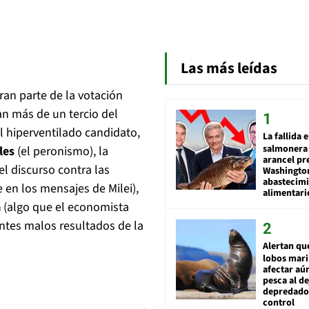
Las más leídas
an parte de la votación
an más de un tercio del
l hiperventilado candidato,
La fallida 
salmonera 
les
(el peronismo), la
arancel pr
el discurso contra las
Washingto
abastecim
 en los mensajes de Milei),
alimentari
a
(algo que el economista
ntes malos resultados de la
Alertan qu
lobos mar
afectar aú
pesca al de
depredador
control