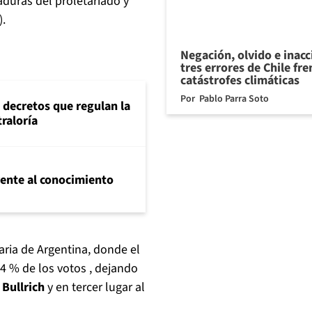
taduras del proletariado y
).
Negación, olvido e inacc
tres errores de Chile fre
catástrofes climáticas
Por
Pablo Parra Soto
 decretos que regulan la
traloría
frente al conocimiento
aria de Argentina, donde el
14 % de los votos , dejando
 Bullrich
y en tercer lugar al