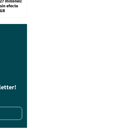
27 millones:
sin efecto
TGR
letter!