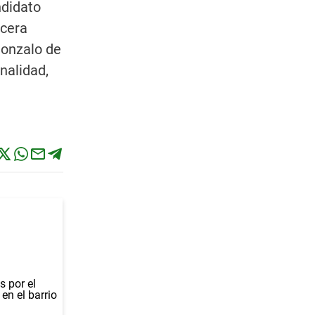
ndidato
rcera
Gonzalo de
nalidad,