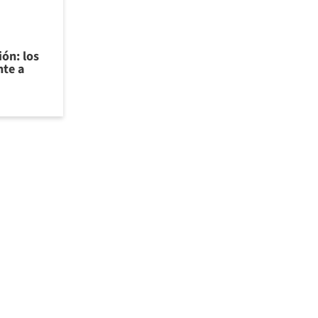
ión: los
nte a