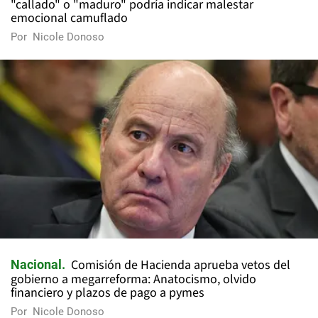
"callado" o "maduro" podría indicar malestar
emocional camuflado
Por
Nicole Donoso
Comisión de Hacienda aprueba vetos del
Nacional
gobierno a megarreforma: Anatocismo, olvido
financiero y plazos de pago a pymes
Por
Nicole Donoso