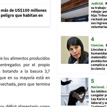
Judicial
R
su trabajo 
a más de US$100 millones
rebajar pe
 peligro que habitan en
hija: Tribu
rechazó po
sus ingres
voluntari
Ciencias
Lincolao a 
humanidad
matemátic
de los alimentos producidos
postdocto
entregados por el propio
complica 
la ciencia
s botando a la basura 3,7
que en su mayoría está en
ovechada, pero que termina
Nacional
los latidos
congelar p
Ley Karin 
laboral y s
os déficit alimentario como
"colapso" 