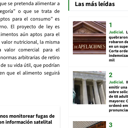
Las más leídas
ue se pretenda alimentar a
egoría” o que se trata de
aptos para el consumo” es
no. El proyecto de ley es
Judicial
L
alimentos aún aptos para el
quebraron 
lor nutricional, la misma
robaron de
en un sup
 valor comercial para el
Corte ord
indemnizar
ormas arbitrarias de retiro
mil
e su vida útil, que podrían
en que el alimento seguirá
Judicial
I
emitir una
sobre soli
de 68 adul
mayores: 
ordenó emi
pronuncia
inos monitorear fugas de
n información satelital