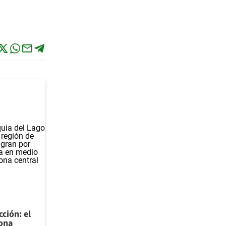
cción: el
zona