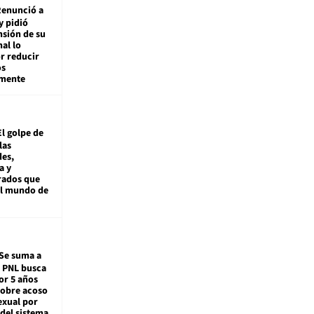
enunció a
y pidió
nsión de su
nal lo
r reducir
os
amente
El golpe de
las
es,
a y
rados que
al mundo de
Se suma a
: PNL busca
or 5 años
sobre acoso
exual por
del sistema