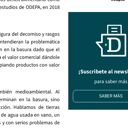
n estudios de ODEPA, en 2018
igura del decomiso y rasgos
entendieran la problemática
n en la basura dado que el
a el valor comercial dándole
opiando productos con valor
¡Suscribete al news
para saber más
mbién medioambiental. Al
SABER MÁS
erminan en la basura, sino
ción. Hablamos de tierras
o, de agua usada en vano, un
s y con serios problemas de