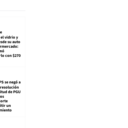
e
el vidrio y
sde su auto
ermercado:
enó
lo con $270
PS se negó a
 resolución
citud de PGU
tos
Corte
tir un
miento