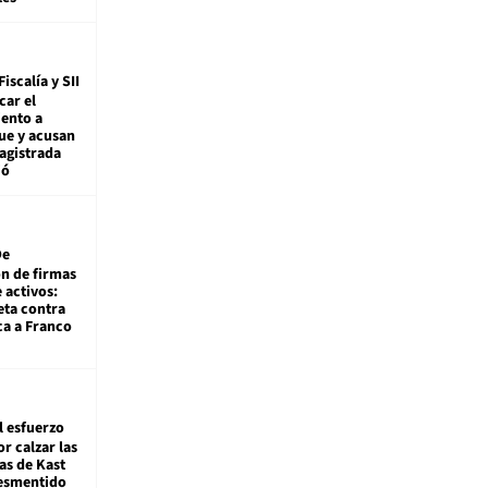
Fiscalía y SII
car el
ento a
ue y acusan
agistrada
ió
De
ón de firmas
 activos:
eta contra
ca a Franco
l esfuerzo
r calzar las
s de Kast
desmentido