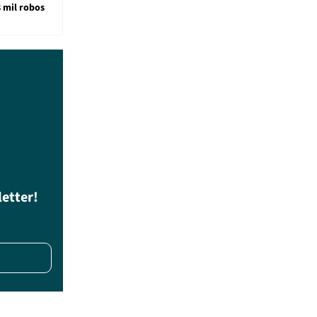
8 mil robos
letter!