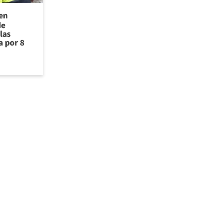
 en
de
las
a por 8