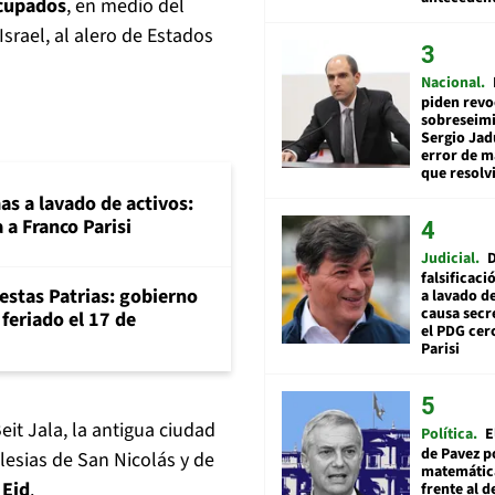
ocupados
, en medio del
srael, al alero de Estados
Nacional
piden revo
sobreseimi
Sergio Jad
error de m
que resolv
mas a lavado de activos:
 a Franco Parisi
Judicial
falsificaci
iestas Patrias: gobierno
a lavado de
causa secr
feriado el 17 de
el PDG cer
Parisi
Beit Jala, la antigua ciudad
Política
E
de Pavez po
glesias de San Nicolás y de
matemática
 Eid
.
frente al 