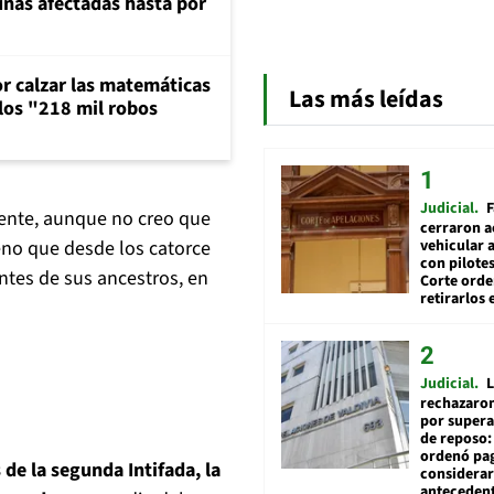
unas afectadas hasta por
or calzar las matemáticas
Las más leídas
 los "218 mil robos
Judicial
F
ente, aunque no creo que
cerraron a
vehicular a
leno que desde los catorce
con pilotes
tes de sus ancestros, en
Corte ord
retirarlos 
Judicial
L
rechazaron
por supera
de reposo:
ordenó pag
 de la segunda Intifada, la
considerar
anteceden