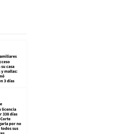
amiliares
cceso
 su casa
 y mallas:
enó
en 3 días
e
 licencia
r 338 días
 Corte
arla por no
 todos sus
tes