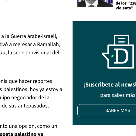
de los "21
violento"
 la Guerra árabe-israelí,
ivó a regresar a Ramallah,
aa
, la sede provisional del
enía que hacer reportes
¡Suscribete al news
s palestinos, hoy ya estoy a
para saber más
uipo negociador de la
a de sus antepasados.
SABER MÁS
anto una opción, como un
poeta palestino ya