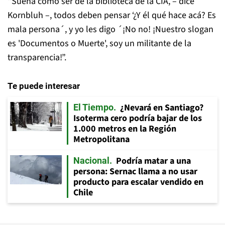
“Suena como ser de la biblioteca de la CIA, – dice
Kornbluh –, todos deben pensar ‘¿Y él qué hace acá? Es
mala persona´, y yo les digo ´¡No no! ¡Nuestro slogan
es 'Documentos o Muerte', soy un militante de la
transparencia!”.
Te puede interesar
¿Nevará en Santiago?
El Tiempo
Isoterma cero podría bajar de los
1.000 metros en la Región
Metropolitana
Podría matar a una
Nacional
persona: Sernac llama a no usar
producto para escalar vendido en
Chile