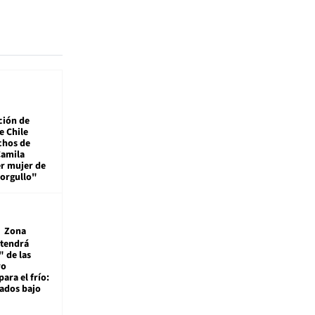
ción de
e Chile
chos de
Camila
er mujer de
 orgullo"
Zona
 tendrá
 de las
ro
ara el frío:
rados bajo