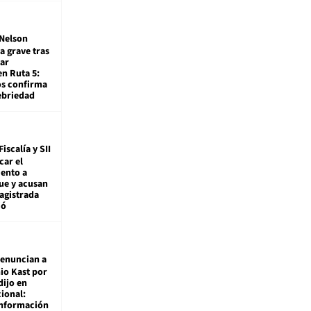
Nelson
a grave tras
ar
en Ruta 5:
os confirma
ebriedad
Fiscalía y SII
car el
ento a
ue y acusan
agistrada
ió
enuncian a
io Kast por
dijo en
ional:
información