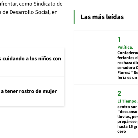
frentar, como Sindicato de
 de Desarrollo Social, en
Las más leídas
Política
Confedera
feriantes d
s cuidando a los niños con
rechaza di
senadora 
Flores: "S
feria es un
 a tener rostro de mujer
El Tiempo
centro sur
"descanso"
lluvias, pe
prepárese p
hasta 15 g
cero