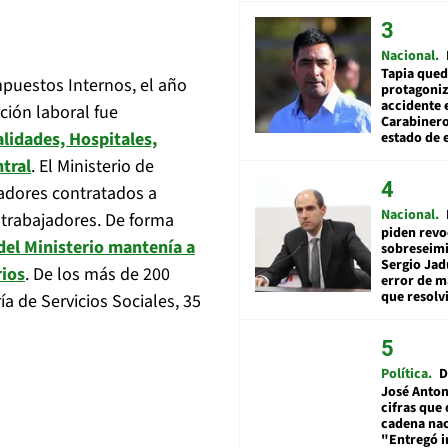
Nacional
Tapia qued
mpuestos Internos, el año
protagoniz
accidente 
ción laboral fue
Carabiner
lidades, Hospitales,
estado de 
tral
. El Ministerio de
jadores contratados a
Nacional
 trabajadores. De forma
piden revo
del Ministerio mantenía a
sobreseimi
Sergio Jad
rios
. De los más de 200
error de m
que resolv
ía de Servicios Sociales, 35
Política
D
José Anton
cifras que 
cadena nac
"Entregó 