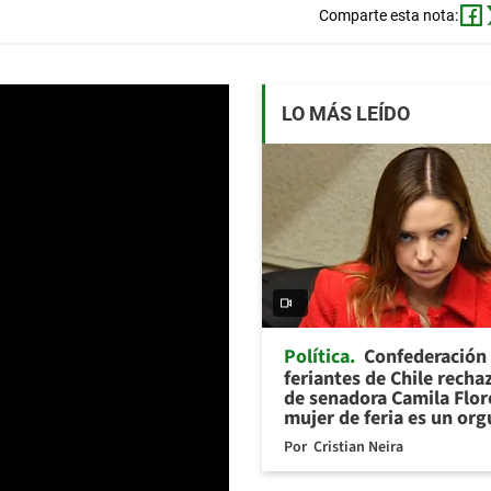
Comparte esta nota:
LO MÁS LEÍDO
Política
Confederación
feriantes de Chile recha
de senadora Camila Flor
mujer de feria es un org
Por
Cristian Neira