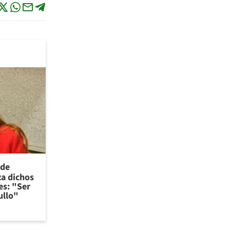
 de
za dichos
es: "Ser
ullo"