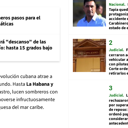
Nacional
Tapia qued
protagoniz
eros pasos para el
accidente 
máticas
Carabiner
estado de 
rá "descanso" de las
río: hasta 15 grados bajo
Judicial
F
cerraron a
vehicular a
con pilotes
Corte ord
retirarlos 
evolución cubana atrae a
 mundo. Hasta
La Habana y
Castro, lucen sombreros con
Judicial
L
moverse infructuosamente
rechazaron
por supera
quesa del mar caribe.
de reposo:
ordenó pag
considerar
anteceden