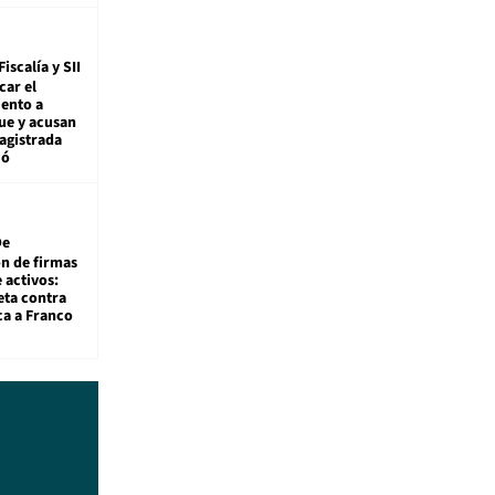
Fiscalía y SII
car el
ento a
ue y acusan
agistrada
ió
De
ón de firmas
 activos:
eta contra
ca a Franco