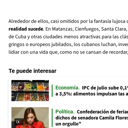
Alrededor de ellos, casi omitidos por la fantasía lujos
realidad sucede
. En Matanzas, Cienfuegos, Santa Clara,
de Cuba y otras ciudades menos atractivas para las clás
gringos o europeos jubilados, los cubanos luchan, inve
lidiar con una vida que, como no se cansan de recordar
Te puede interesar
IPC de julio sube 0,1
Economía
a 3,5%: alimentos impulsan las a
Confederación de feria
Política
dichos de senadora Camila Flores
un orgullo"