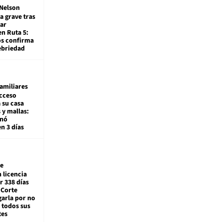
Nelson
a grave tras
ar
en Ruta 5:
os confirma
ebriedad
amiliares
cceso
 su casa
 y mallas:
enó
en 3 días
e
 licencia
r 338 días
 Corte
arla por no
 todos sus
tes