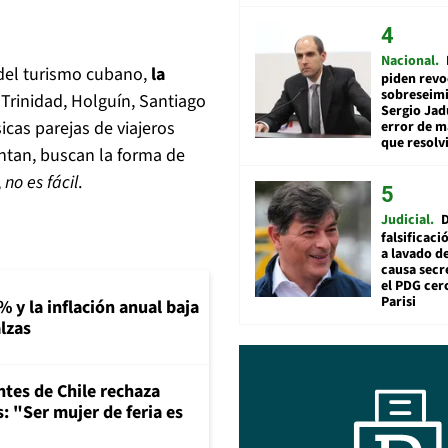
Nacional
a del turismo cubano,
la
piden revo
sobreseimi
 Trinidad, Holguín, Santiago
Sergio Jad
icas parejas de viajeros
error de m
que resolv
ntan, buscan la forma de
,
no es fácil
.
Judicial
falsificaci
a lavado de
causa secr
el PDG cer
Parisi
% y la inflación anual baja
lzas
ntes de Chile rechaza
: "Ser mujer de feria es