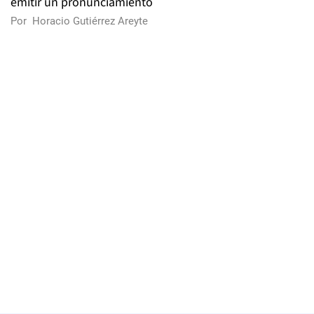
emitir un pronunciamiento
Por
Horacio Gutiérrez Areyte