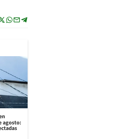
 en
e agosto:
ectadas