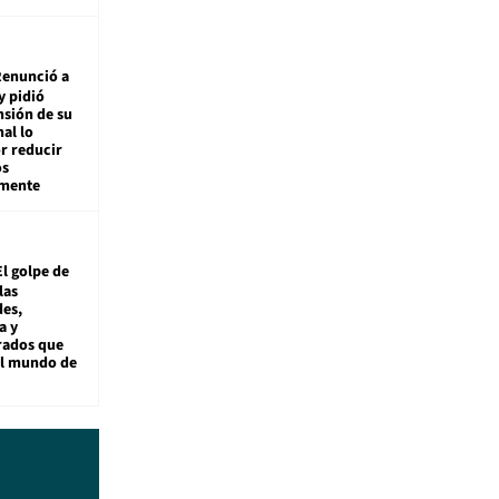
enunció a
y pidió
nsión de su
nal lo
r reducir
os
amente
El golpe de
las
es,
a y
rados que
al mundo de