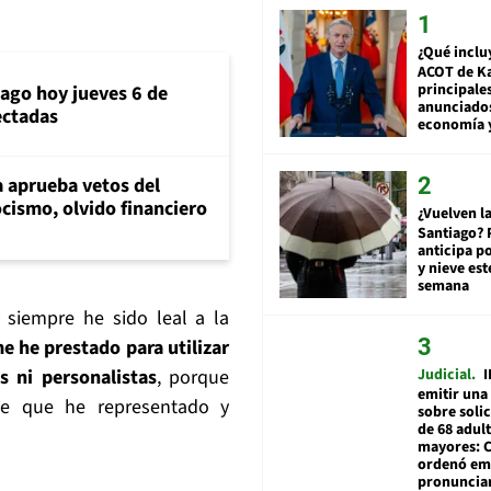
¿Qué inclu
ACOT de Ka
principale
iago hoy jueves 6 de
anunciado
ectadas
economía 
 aprueba vetos del
cismo, olvido financiero
¿Vuelven la
Santiago? 
anticipa po
y nieve est
semana
 siempre he sido leal a la
e he prestado para utilizar
Judicial
I
s ni personalistas
, porque
emitir una
e que he representado y
sobre soli
de 68 adul
mayores: 
ordenó emi
pronuncia