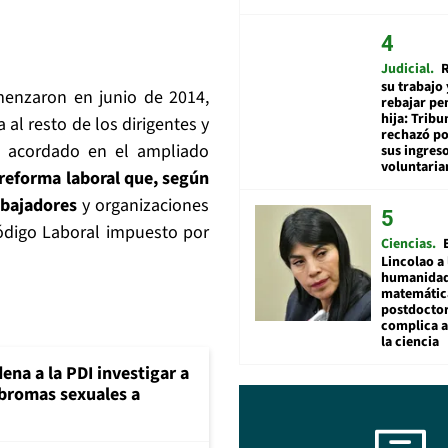
Judicial
R
su trabajo 
menzaron en junio de 2014,
rebajar pe
hija: Tribu
l resto de los dirigentes y
rechazó po
o acordado en el ampliado
sus ingres
voluntari
 reforma laboral que, según
abajadores
y organizaciones
ódigo Laboral impuesto por
Ciencias
Lincolao a 
humanidad
matemátic
postdocto
complica 
la ciencia
ena a la PDI investigar a
 bromas sexuales a