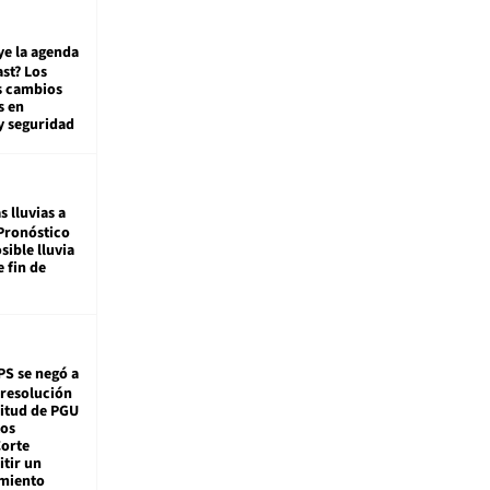
ye la agenda
st? Los
s cambios
s en
y seguridad
s lluvias a
Pronóstico
sible lluvia
e fin de
PS se negó a
 resolución
citud de PGU
tos
Corte
tir un
miento