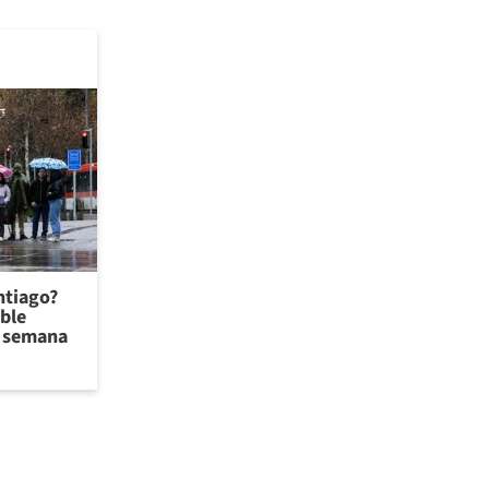
antiago?
ible
de semana