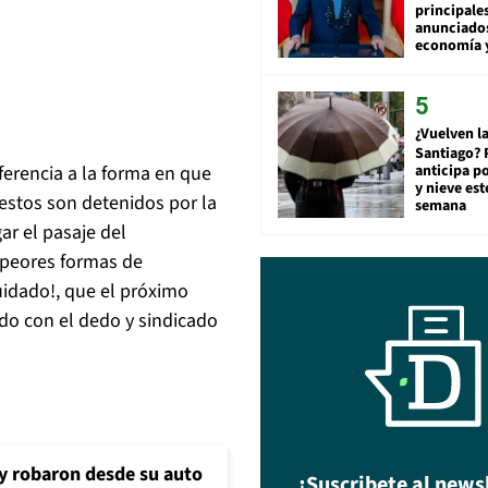
principale
anunciado
economía 
¿Vuelven la
Santiago? 
anticipa po
ferencia a la forma en que
y nieve est
 estos son detenidos por la
semana
r el pasaje del
 peores formas de
cuidado!, que el próximo
do con el dedo y sindicado
 y robaron desde su auto
¡Suscribete al news