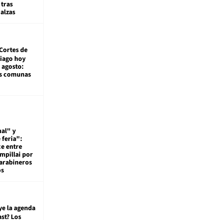
tras
alzas
Cortes de
tiago hoy
 agosto:
as comunas
al" y
 feria":
ce entre
mpillai por
carabineros
os
ye la agenda
st? Los