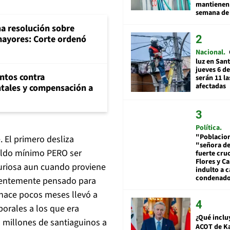
mantienen 
semana de 
na resolución sobre
mayores: Corte ordenó
Nacional
luz en San
jueves 6 de
ntos contra
serán 11 l
afectadas
tales y compensación a
Política
"Poblacion
. El primero desliza
"señora de
ueldo mínimo PERO ser
fuerte cru
Flores y Ca
curiosa aun cuando proviene
indulto a 
condenad
cientemente pensado para
 hace pocos meses llevó a
orales a los que era
¿Qué inclu
 millones de santiaguinos a
ACOT de Ka