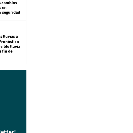
s cambios
s en
y seguridad
s lluvias a
Pronóstico
sible lluvia
e fin de
letter!