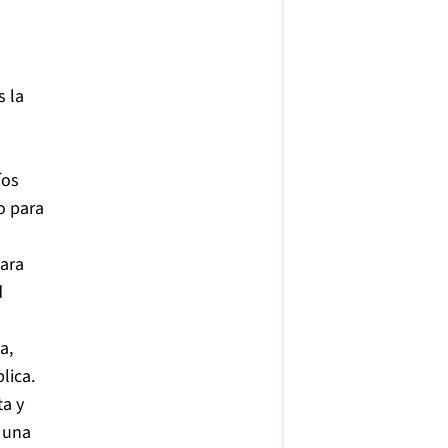
s la
íos
o para
ara
d
s
a,
lica.
ta y
 una