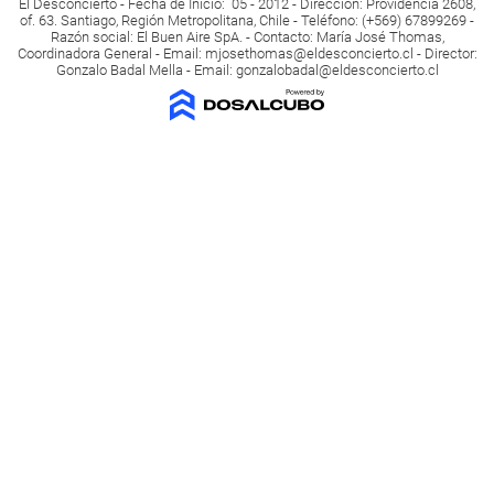
El Desconcierto - Fecha de Inicio: 05 - 2012 - Dirección: Providencia 2608,
of. 63. Santiago, Región Metropolitana, Chile - Teléfono: (+569) 67899269 -
Razón social: El Buen Aire SpA. - Contacto: María José Thomas,
Coordinadora General - Email:
mjosethomas@eldesconcierto.cl
- Director:
Gonzalo Badal Mella - Email:
gonzalobadal@eldesconcierto.cl