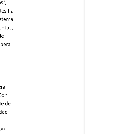
s”,
les ha
istema
entos,
de
mpera
l
era
 Con
te de
idad
ión