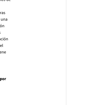
ras
 una
ión
s
ación
el
iene
 por