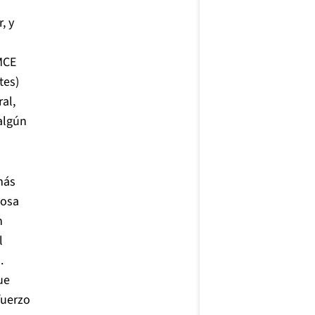
, y
MCE
tes)
al,
algún
más
mosa
n
l
.
ue
fuerzo