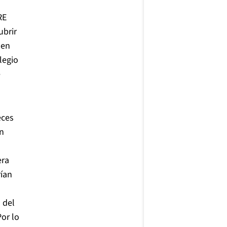
RE
ubrir
 en
legio
é
eces
en
era
rían
 del
or lo