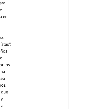
ara
ue
ia en
eso
ístas”.
eños
co
or los
ana
ceo
roz
o que
 y
 a