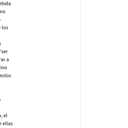
ebida
omo
a
 los
s
“ser
rar a
sino
 estos
s
, el
 ellas