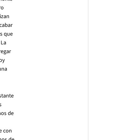
ro
lizan
acabar
es que
 La
regar
oy
una
stante
s
hos de
e con
hos de