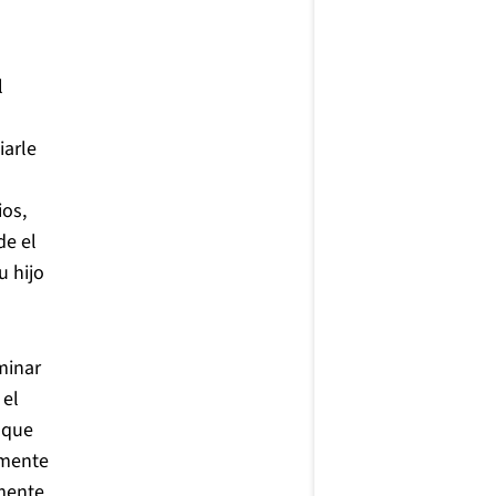
l
iarle
ios,
de el
u hijo
minar
 el
 que
lmente
mente