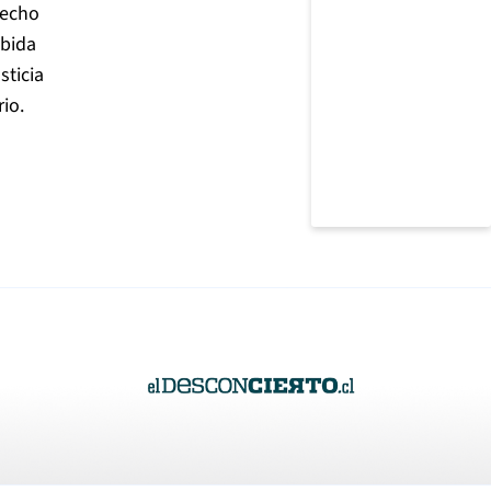
recho
abida
sticia
io.