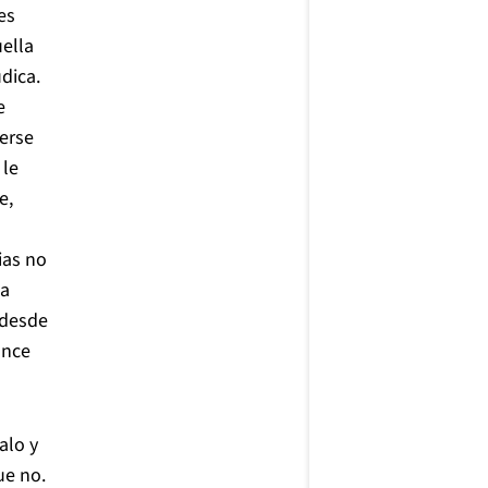
es
ella
dica.
e
erse
 le
e,
ias no
ma
 desde
ance
alo y
ue no.