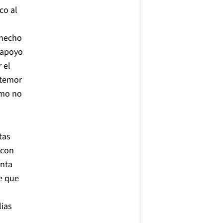
co al
 hecho
 apoyo
 el
 temor
smo no
tas
 con
enta
e que
lias