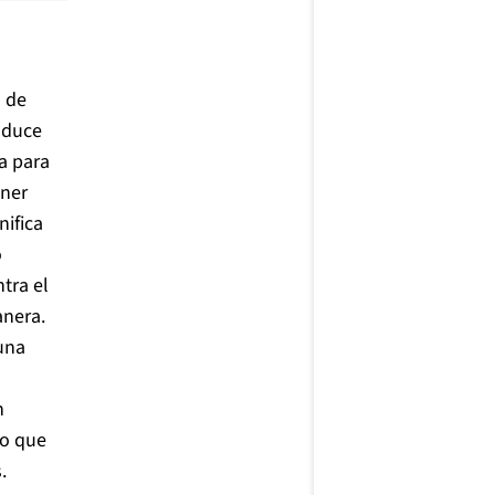
s de
oduce
a para
ener
nifica
o
tra el
anera.
 una
n
so que
.