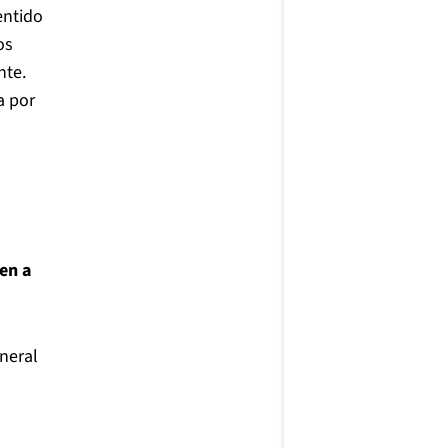
entido
os
nte.
a por
en a
eneral