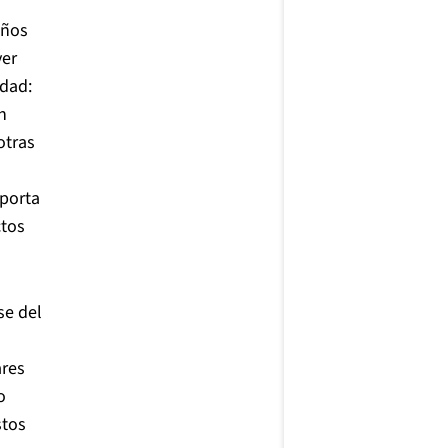
iños
ver
idad:
n
otras
mporta
ctos
se del
ares
o
stos