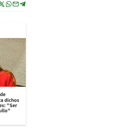
 de
za dichos
es: "Ser
ullo"