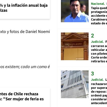
Nacional
% y la inflación anual baja
Tapia qued
lzas
protagoniz
accidente 
Carabiner
estado de 
exto y fotos de Daniel Noemi
Judicial
F
cerraron a
vehicular a
con pilotes
Corte ord
retirarlos 
os existem; cada um como é
Judicial
L
rechazaron
por supera
de reposo:
ntes de Chile rechaza
ordenó pag
: "Ser mujer de feria es
considerar
anteceden