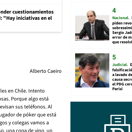
onder cuestionamientos
 "Hay iniciativas en el
Nacional
piden revo
sobreseimi
Sergio Jad
error de m
que resolv
Judicial
falsificaci
Alberto Caeiro
a lavado de
causa secr
el PDG cer
Parisi
es en Chile. Intento
cosas. Porque algo está
visan sus teléfonos. Al
jugador de póker que está
igos y colegas vamos a
so, una copa de vino, un