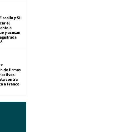
Fiscalía y SII
car el
ento a
ue y acusan
agistrada
ió
De
ón de firmas
 activos:
eta contra
ca a Franco