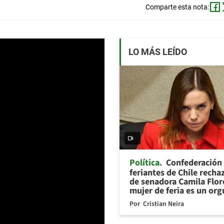
Comparte esta nota:
LO MÁS LEÍDO
Política
Confederación
feriantes de Chile recha
de senadora Camila Flor
mujer de feria es un org
Por
Cristian Neira