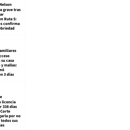
Nelson
a grave tras
ar
en Ruta 5:
os confirma
ebriedad
amiliares
cceso
 su casa
 y mallas:
enó
en 3 días
e
 licencia
r 338 días
 Corte
arla por no
 todos sus
tes