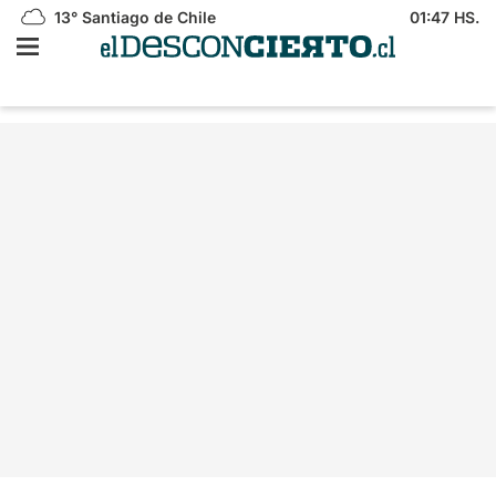
13°
Santiago de Chile
01:47 HS.
Oposición celebra en
Política
bloque admisibilidad en el TC por
megarreforma y oficialismo le resta
dramatismo
Por
Nicole Donoso