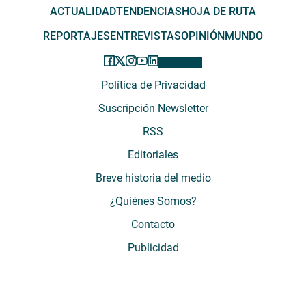
ACTUALIDAD
TENDENCIAS
HOJA DE RUTA
REPORTAJES
ENTREVISTAS
OPINIÓN
MUNDO
Política de Privacidad
Suscripción Newsletter
RSS
Editoriales
Breve historia del medio
¿Quiénes Somos?
Contacto
Publicidad
El Desconcierto - Fecha de Inicio: 05 - 2012 - Dirección: Providencia 2608,
of. 63. Santiago, Región Metropolitana, Chile - Teléfono: (+569) 67899269 -
Razón social: El Buen Aire SpA. - Contacto: María José Thomas,