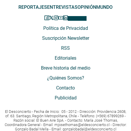
REPORTAJES
ENTREVISTAS
OPINIÓN
MUNDO
Política de Privacidad
Suscripción Newsletter
RSS
Editoriales
Breve historia del medio
¿Quiénes Somos?
Contacto
Publicidad
El Desconcierto - Fecha de Inicio: 05 - 2012 - Dirección: Providencia 2608,
of. 63. Santiago, Región Metropolitana, Chile - Teléfono: (+569) 67899269 -
Razón social: El Buen Aire SpA. - Contacto: María José Thomas,
Coordinadora General - Email:
mjosethomas@eldesconcierto.cl
- Director:
Gonzalo Badal Mella - Email:
gonzalobadal@eldesconcierto.cl